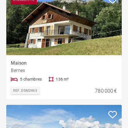
Maison
Bernex
5 chambres
136 m²
780 000 €
REF. DSM2463