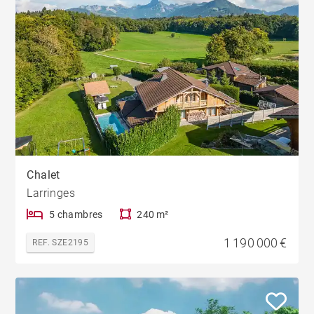
Chalet
Larringes
5 chambres
240 m²
1 190 000 €
REF. SZE2195