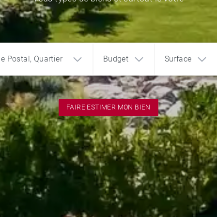
de Postal, Quartier
Budget
Surface
FAIRE ESTIMER MON BIEN
1
2
3
€