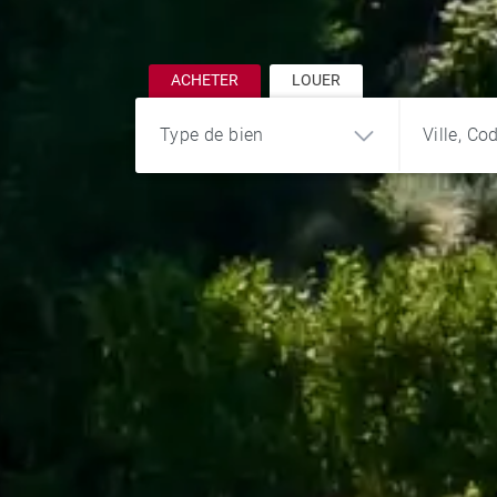
ACHETER
LOUER
Type de bien
Ville, Co
Appartement
Maison
Terrain
Chalet
Château