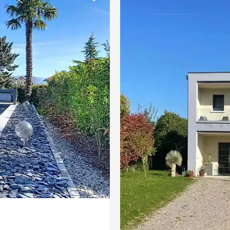
Proche embarcadère
Duplex
et
Château
Centre-ville
Cheminée
Salle de sport