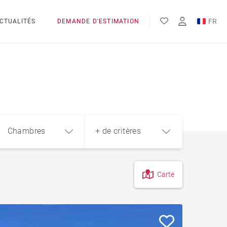
FR
CTUALITÉS
DEMANDE D'ESTIMATION
EN
Chambres
+ de critères
Carte
4
5+
m²
Vue sur le Léman
Pieds des pistes