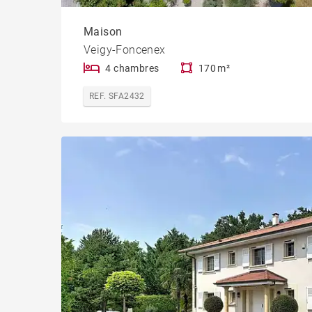
Maison
Veigy-Foncenex
4 chambres
170 m²
REF. SFA2432