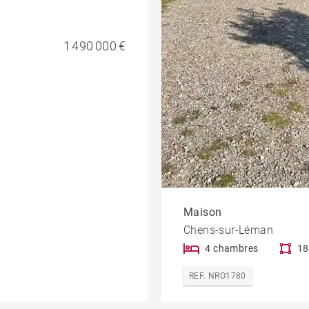
1 490 000 €
Maison
Chens-sur-Léman
4 chambres
18
REF. NRO1780