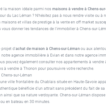
vé la maison idéale parmi nos
maisons à vendre à Chens-su
tour du Lac Léman
? N'hésitez pas à nous rendre visite ou à 
aisons et villas de prestige à la vente en off market susce
s vous donner les tendances de l'
immobilier à Chens-sur-Lé
 projet d'
achat de maison à Chens-sur-Léman
ou aux alentou
s notre
agence immobilière à Evian
et dans notre
agence imm
ous pouvez également consulter nos appartements à vendre 
s à vendre à Thonon
pour poursuivre votre recherche.
à Chens-sur-Léman
ne ville frontalière du Chablais située en Haute-Savoie app
uthentique bénéficie d’un attrait sans précédent du fait de sa
n ainsi que sa nature verdoyante. Chens-sur-Léman dispose d
 ou en bateau en 30 minutes.