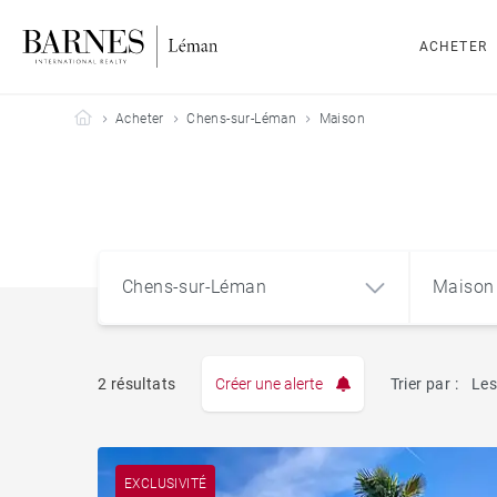
ACHETER
Barnes Leman
Acheter
Chens-sur-Léman
Maison
Chens-sur-Léman
Maison
2 résultats
Créer une alerte
Trier par :
Les
Appart
Chens-sur-Léman (74140)
EXCLUSIVITÉ