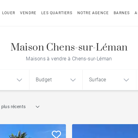
LOUER
VENDRE
LES QUARTIERS
NOTRE AGENCE
BARNES
A
Maison Chens-sur-Léman
Maisons à vendre à Chens-sur-Léman
Budget
Surface
Recherche par référence
 plus récents
1
2
3
m²
€
€
Pieds dans l'eau
ement
Maison
Terrain
Sur Golf