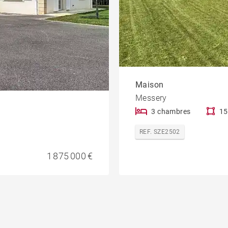
Maison
Messery
3 chambres
15
REF. SZE2502
1 875 000 €