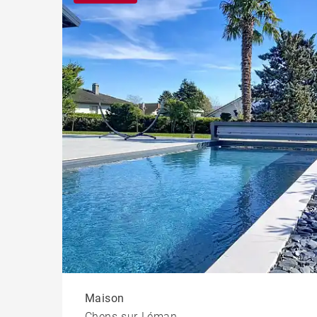
Chal
Maison
Chens-sur-Léman