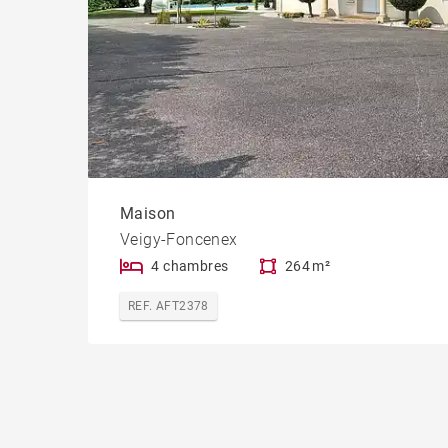
Maison
Veigy-Foncenex
4 chambres
264 m²
REF. AFT2378