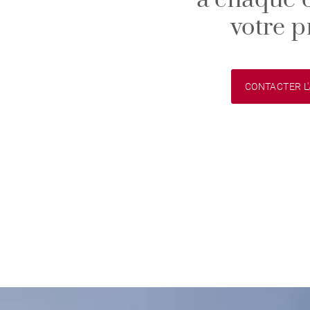
à chaque 
votre p
CONTACTER L