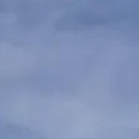
Agent commercial EI
Myriam
DECAUDIN
Agent commercial EI