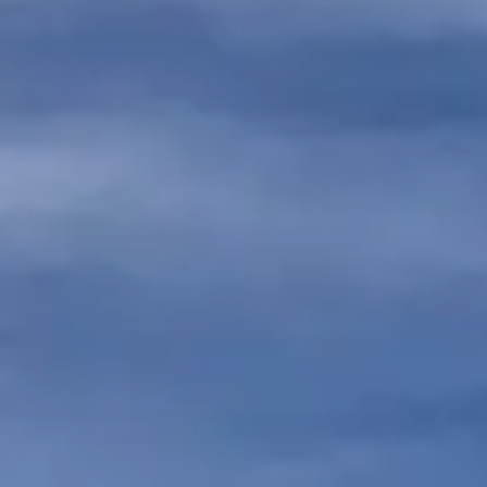
Alexandre
FAVRE-TAVERNIER
Agent commercial EI