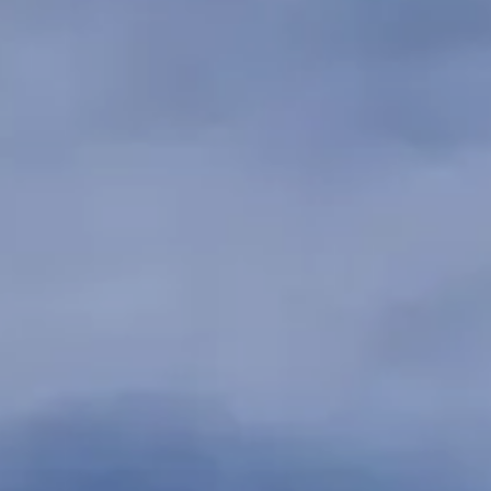
Sabrina
FAETANINI
Agent commercial EI