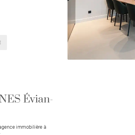
E
NES Évian-
agence immobilière à
t
.