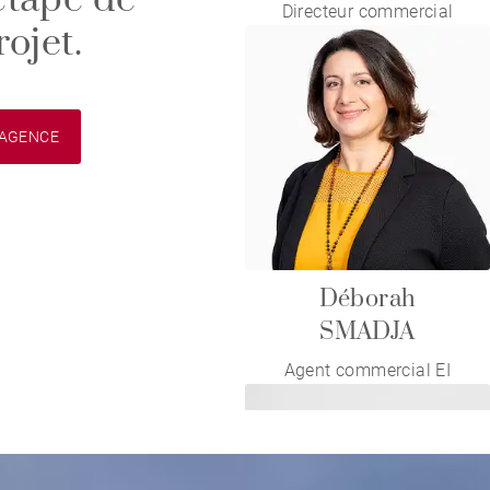
étape de
Directeur commercial
rojet.
'AGENCE
Déborah
SMADJA
Agent commercial EI