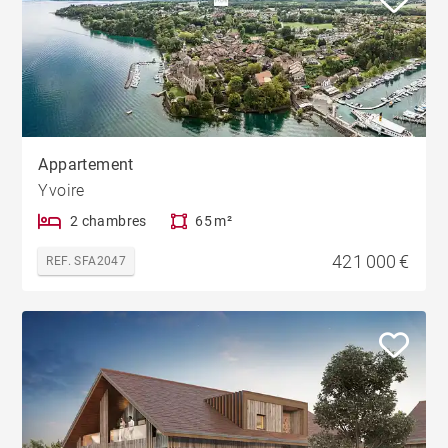
Appartement
Yvoire
2 chambres
65 m²
421 000 €
REF. SFA2047