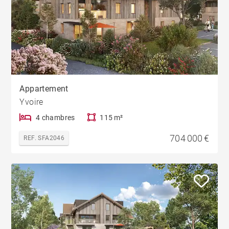
Appartement
Yvoire
4 chambres
115 m²
704 000 €
REF. SFA2046