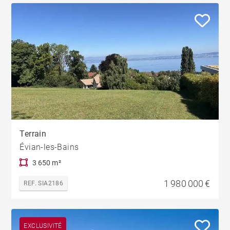
Terrain
Évian-les-Bains
3 650 m²
1 980 000 €
REF. SIA2186
EXCLUSIVITÉ