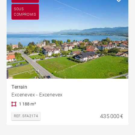
SOUS
COMPROMIS
Terrain
Excenevex - Excenevex
1 188 m²
435 000 €
REF. SFA2174