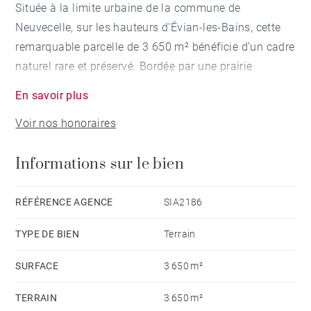
Située à la limite urbaine de la commune de
Neuvecelle, sur les hauteurs d'Évian-les-Bains, cette
remarquable parcelle de 3 650 m² bénéficie d’un cadre
naturel rare et préservé. Bordée par une prairie
paysagère et des bois classés intégrés à un domaine
En savoir plus
à forte valeur patrimoniale, elle profite d’un
Voir nos honoraires
environnement verdoyant et protégé sur l’ensemble de
sa périphérie, notamment au sud et à l’ouest.
Informations sur le bien
Le terrain offre une vue panoramique exceptionnelle
sur le Léman, de Lausanne jusqu’à la Riviera Suisse,
RÉFÉRENCE AGENCE
SIA2186
ainsi qu’un panorama sur les reliefs environnants,
TYPE DE BIEN
Terrain
dont les Mémises et la Dent d'Oche.
SURFACE
3 650 m²
Entièrement viabilisée, la propriété se compose de
TERRAIN
3 650 m²
deux lots constructibles permettant une emprise au