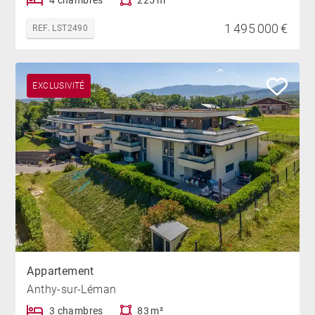
4 chambres
225 m²
1 495 000 €
REF. LST2490
EXCLUSIVITÉ
Appartement
Anthy-sur-Léman
3 chambres
83 m²