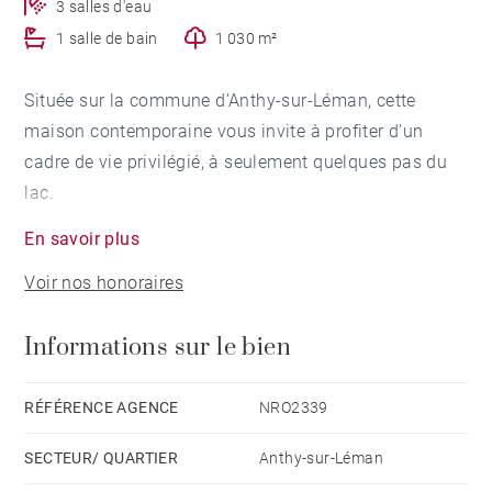
3 salles d'eau
1 salle de bain
1 030 m²
Située sur la commune d’Anthy-sur-Léman, cette
maison contemporaine vous invite à profiter d’un
cadre de vie privilégié, à seulement quelques pas du
lac.
En savoir plus
Implantée sur un terrain de plus de 1 000 m², cette
Voir nos honoraires
propriété familiale saura vous séduire par ses
nombreux atouts.
Informations sur le bien
Bénéficiez d’une vue imprenable sur le lac et
d’expositions est, sud et ouest, offrant une luminosité
RÉFÉRENCE AGENCE
NRO2339
optimale tout au long de la journée. Nichée dans un
SECTEUR/ QUARTIER
Anthy-sur-Léman
secteur calme, la maison reste proche des