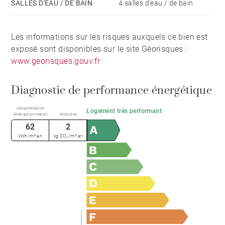
Le deuxième étage se compose de quatre chambres,
SALLES D'EAU / DE BAIN
4 salles d'eau / de bain
dont une suite parentale, ainsi qu’une belle terrasse de
30 m² offrant une vue remarquable. Trois salles d’eau,
Les informations sur les risques auxquels ce bien est
une salle de bains l’ensemble pour un confort optimal
exposé sont disponibles sur le site Géorisques :
au quotidien.
www.georisques.gouv.fr
Des extérieurs dédiés à la détente, pensés pour
Diagnostic de performance énergétique
profiter pleinement de chaque instant.
consommation
Logement très performant
(énergie primaire)
émission
62
2
kWh/m².an
kg CO₂/m².an