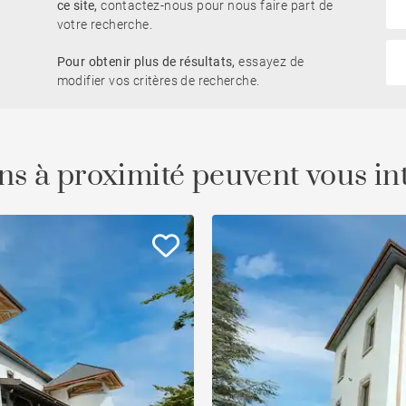
ce site,
contactez-nous pour nous faire part de
votre recherche.
Proche embarcadère
Pour obtenir plus de résultats,
essayez de
Duplex
et
Château
modifier vos critères de recherche.
Centre-ville
Cheminée
ns à proximité peuvent vous in
Salle de sport