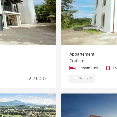
Appartement
Draillant
3 chambres
16
597 000 €
REF. SZE0730