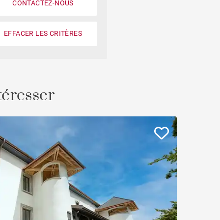
CONTACTEZ-NOUS
Piscine
EFFACER LES CRITÈRES
Propriétés & Châteaux
Face au port
Ascenseur
téresser