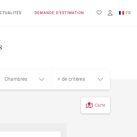
FR
CTUALITÉS
DEMANDE D'ESTIMATION
EN
s
Chambres
+ de critères
Carte
4
5+
m²
Vue sur le Léman
Pieds des pistes