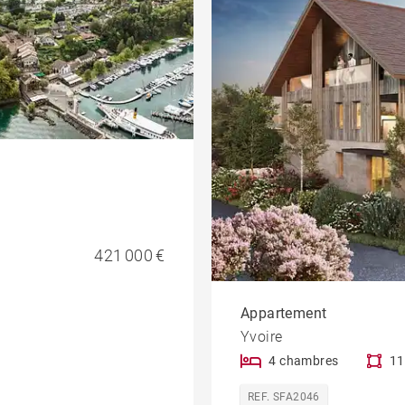
421 000 €
Appartement
Yvoire
4 chambres
11
REF. SFA2046