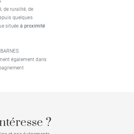
S
 de ruralité, de
depuis quelques
ue située
à proximité
 BARNES
nent également dans
ompagnement
ntéresse ?