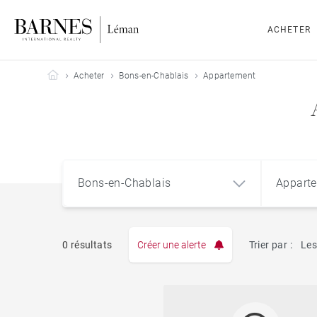
ACHETER
Barnes Leman
Acheter
Bons-en-Chablais
Appartement
Bons-en-Chablais
Appart
0 résultats
Créer une alerte
Trier par :
Les
Appart
Bons-en-Chablais (74890)