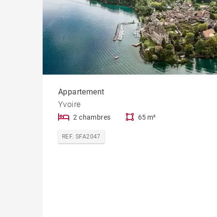
Appartement
Yvoire
2 chambres
65 m²
REF. SFA2047