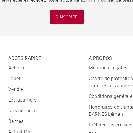
 newsletter et recevez notre actualité sur l'immobilier de pre
S'INSCRIRE
ACCÈS RAPIDE
A PROPOS
Acheter
Mentions Légales
Louer
Charte de protectio
données à caractère
Vendre
Conditions générale
Les quartiers
Honoraires de trans
Nos agences
BARNES Léman
Barnes
Préférences cookies
Actualités