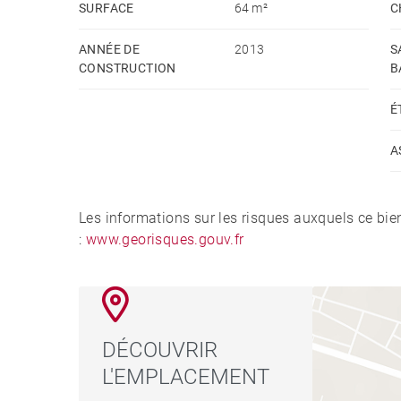
SURFACE
64 m²
C
ANNÉE DE
2013
S
CONSTRUCTION
B
É
A
Les informations sur les risques auxquels ce bie
:
www.georisques.gouv.fr
DÉCOUVRIR
L'EMPLACEMENT