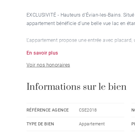
EXCLUSIVITÉ - Hauteurs d'Évian-les-Bains. Situé 
appartement bénéficie d'une belle vue lac en ét
L'appartement propose une entrée avec placard, u
salon qui dessert une terrasse de 18 m² face au
En savoir plus
Voir nos honoraires
la partie nuit offre deux chambres avec placards 
Un garage, une place de parking en extérieur et 
Informations sur le bien
RÉFÉRENCE AGENCE
CSE2018
N
TYPE DE BIEN
Appartement
P