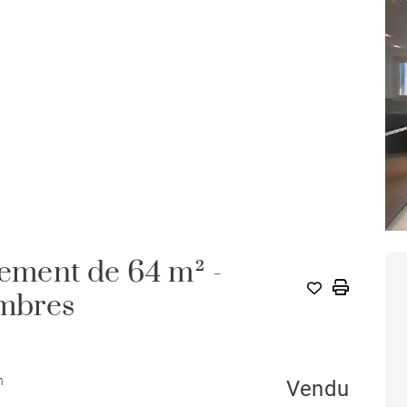
tement de 64 m² -
A
ambres
n
Vendu