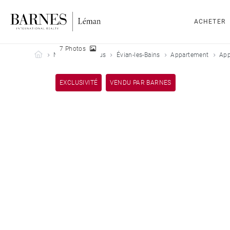
ACHETER
7 Photos
Barnes Leman
Nos biens vendus
Évian-les-Bains
Appartement
App
EXCLUSIVITÉ
VENDU PAR BARNES