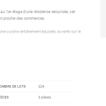
au 1er étage d'une résidence sécurisée, cet
ant proche des commerces.
ne cuisine entièrement équipée, ouverte sur le
 Léman.
et une salle de bains.
une cave complètent ce bien.
OMBRE DE LOTS
226
IÈCES
3 pièces