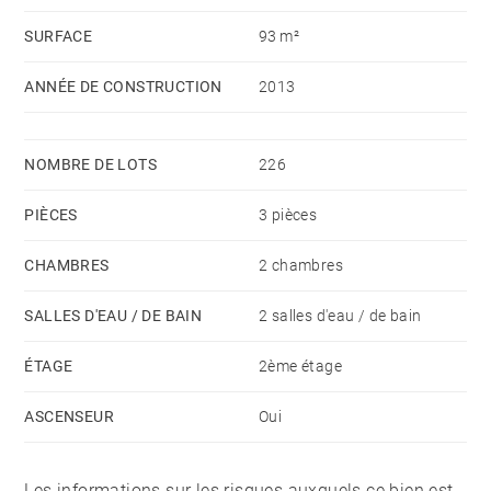
sont des atouts majeurs pour votre futur lieu de vie.
SURFACE
93 m²
Un garage et une place de parking viennent compléter
ANNÉE DE CONSTRUCTION
2013
ce bien.
NOMBRE DE LOTS
226
PIÈCES
3 pièces
CHAMBRES
2 chambres
SALLES D'EAU / DE BAIN
2 salles d'eau / de bain
ÉTAGE
2ème étage
ASCENSEUR
Oui
Les informations sur les risques auxquels ce bien est