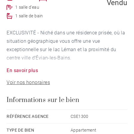
Vendu
1 salle d'eau
1 salle de bain
EXCLUSIVITÉ - Niché dans une résidence prisée, où la
situation géographique vous offre une vue
exceptionnelle sur le lac Léman et la proximité du
centre ville d'Évian-les-Bains.
Ce spacieux appartement de 93 m² bénéficie d'une
En savoir plus
triple exposition; il propose un hall d'entrée, une
Voir nos honoraires
cuisine ouverte sur la pièce de vie agrémentée d'un
balcon-terrasse de plus de 30 m².
Informations sur le bien
La partie nuit totalise 2 chambres, dont une suite avec
un balcon d'environ 20 m², une salle de bains et une
buanderie.
RÉFÉRENCE AGENCE
CSE1300
La sélection des matériaux de qualité, l'agencement
TYPE DE BIEN
Appartement
bien pensé, ses grandes baies vitrées et sa luminosité