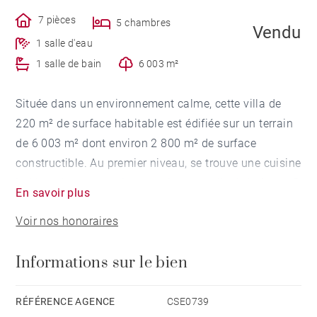
7 pièces
5 chambres
Vendu
1 salle d'eau
1 salle de bain
6 003 m²
Située dans un environnement calme, cette villa de
220 m² de surface habitable est édifiée sur un terrain
de 6 003 m² dont environ 2 800 m² de surface
constructible. Au premier niveau, se trouve une cuisine
indépendante, une pièce de vie, une salle de bains et 3
En savoir plus
chambres. On accède au niveau inférieur par
Voir nos honoraires
ascenseur ou par un escalier, pour trouver une autre
cuisine, une véranda, et un dégagement menant à 2
Informations sur le bien
chambres avec une salle d'eau.
Un garage, une buanderie et une cave complètent ce
bien.
RÉFÉRENCE AGENCE
CSE0739