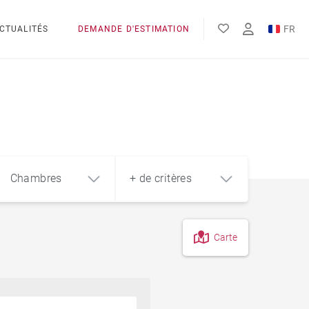
FR
CTUALITÉS
DEMANDE D'ESTIMATION
EN
Chambres
+ de critères
Carte
4
5+
m²
Vue sur le Léman
Pieds des pistes