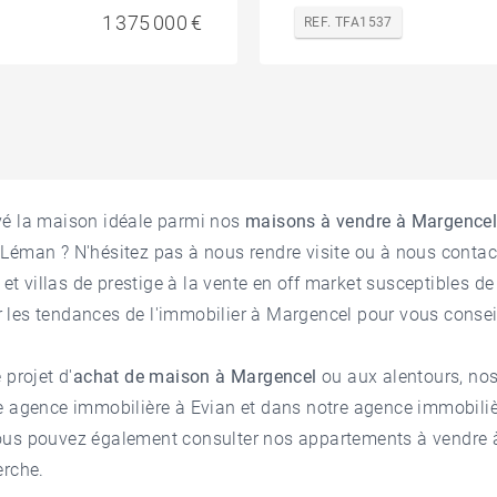
1 375 000 €
REF. TFA1537
vé la maison idéale parmi nos
maisons à vendre à Margence
c Léman
? N'hésitez pas à nous rendre visite ou à nous contac
 villas de prestige à la vente en off market susceptibles de 
les tendances de l'
immobilier à Margencel
pour vous conseil
 projet d'
achat de maison à Margencel
ou aux alentours, no
re
agence immobilière à Evian
et dans notre
agence immobili
ous pouvez également consulter nos
appartements à vendre 
erche.