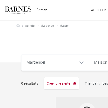
ACHETER
Barnes Leman
Acheter
Margencel
Maison
Margencel
Maison
0 résultats
Créer une alerte
Trier par :
Les
Appart
Margencel (74200)