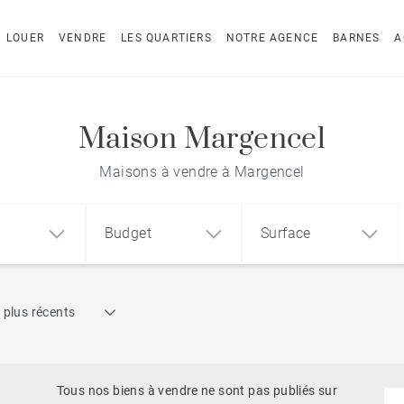
LOUER
VENDRE
LES QUARTIERS
NOTRE AGENCE
BARNES
A
Maison Margencel
Maisons à vendre à Margencel
Budget
Surface
Recherche par référence
 plus récents
1
2
3
m²
€
€
Pieds dans l'eau
ement
Maison
Terrain
Tous nos biens à vendre ne sont pas publiés sur
Sur Golf