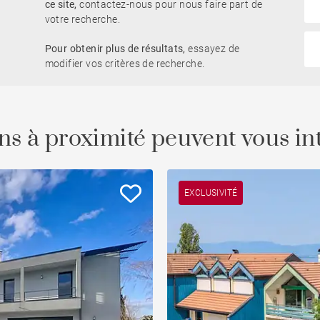
ce site,
contactez-nous pour nous faire part de
votre recherche.
Proche embarcadère
Pour obtenir plus de résultats,
essayez de
Duplex
et
Château
modifier vos critères de recherche.
Centre-ville
Cheminée
ns à proximité peuvent vous in
Salle de sport
EXCLUSIVITÉ