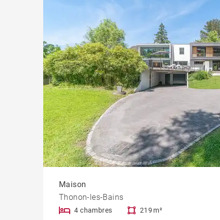
Maison
Thonon-les-Bains
4 chambres
219 m²