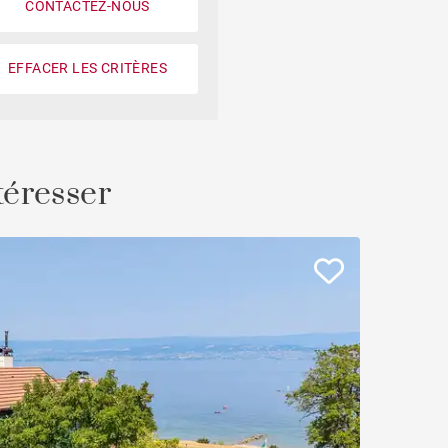
CONTACTEZ-NOUS
Piscine
EFFACER LES CRITÈRES
Propriétés & Châteaux
Face au port
Ascenseur
téresser