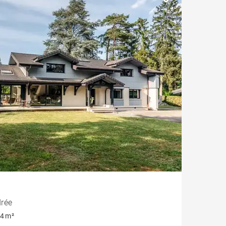
drée
4 m²