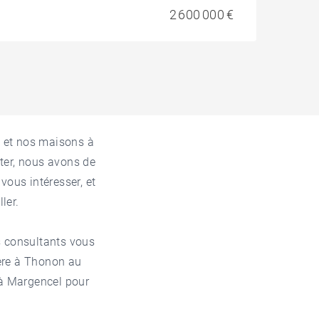
2 600 000 €
l
et nos
maisons à
ter, nous avons de
vous intéresser, et
ler.
s consultants vous
ère à Thonon
au
à Margencel
pour