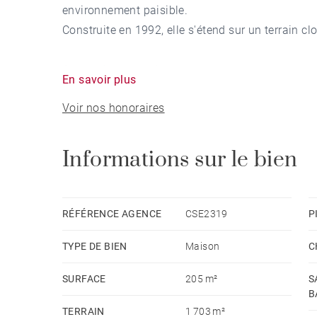
environnement paisible.
Construite en 1992, elle s'étend sur un terrain cl
Au rez-de-chaussée, vous trouvez une entrée acc
En savoir plus
avec une cuisine ouverte, ainsi qu'un dégagemen
Voir nos honoraires
lingerie.
L'étage propose un coin lecture agréable, deux c
Informations sur le bien
parentale.
Le sous-sol complet offre une cave à vins, une bu
RÉFÉRENCE AGENCE
CSE2319
P
équipé d’un système de géothermie.
TYPE DE BIEN
Maison
C
Pour les moments de détente, profitez d'une pisc
SURFACE
205 m²
S
B
Un garage et un carport complètent ce bien.
TERRAIN
1 703 m²