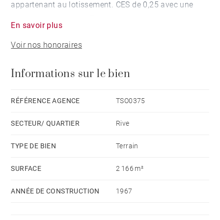
appartenant au lotissement. CES de 0,25 avec une
hauteur maximale de 7 mètres.
En savoir plus
Vous souhaitez acheter un terrain sur la région,
Voir nos honoraires
BARNES Léman vous accompagne dans vos
recherches. Consultez nos différentes rubriques :
Informations sur le bien
Tous les terrains disponibles
RÉFÉRENCE AGENCE
TSO0375
SECTEUR/ QUARTIER
Rive
TYPE DE BIEN
Terrain
SURFACE
2 166 m²
ANNÉE DE CONSTRUCTION
1967