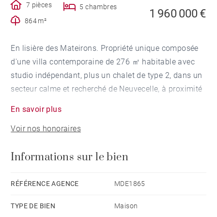
7 pièces
5 chambres
1 960 000 €
864 m²
En lisière des Mateirons. Propriété unique composée
d'une villa contemporaine de 276 ㎡ habitable avec
studio indépendant, plus un chalet de type 2, dans un
secteur calme et recherché de Neuvecelle, à proximité
des commodités.
En savoir plus
Voir nos honoraires
La villa comprend une pièce de vie lumineuse avec
cuisine moderne équipée, quatre chambres avec leur
Informations sur le bien
salle d'eau privative. Elle bénéficie également d'un
studio indépendant, d'une salle de jeux, d'un grand
garage, d'une terrasse permettant de contempler le
RÉFÉRENCE AGENCE
MDE1865
Léman. La superficie totale est de 332 ㎡.
TYPE DE BIEN
Maison