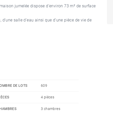
e maison jumelée dispose d'environ 73 m² de surface
 d'une salle d'eau ainsi que d'une pièce de vie de
e salle de bains.
 cave complètent ce bien.
OMBRE DE LOTS
609
IÈCES
4 pièces
HAMBRES
3 chambres