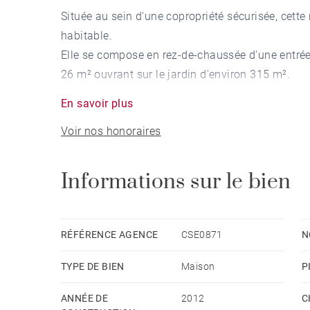
Située au sein d'une copropriété sécurisée, cett
habitable.
Elle se compose en rez-de-chaussée d'une entrée,
26 m² ouvrant sur le jardin d'environ 315 m².
A l'étage, la partie nuit totalise 3 chambres et un
En savoir plus
Un garage, une place de parking extérieur et une
Voir nos honoraires
Informations sur le bien
RÉFÉRENCE AGENCE
CSE0871
N
TYPE DE BIEN
Maison
P
ANNÉE DE
2012
C