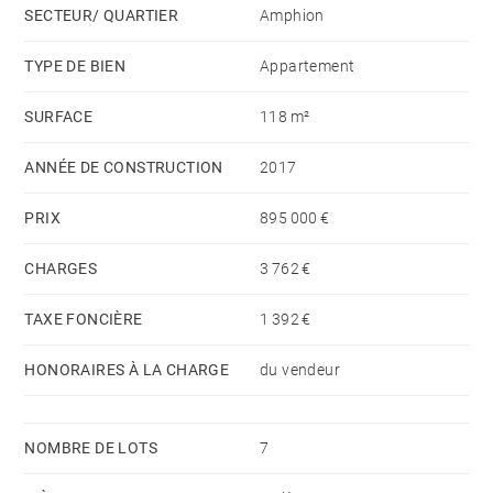
SECTEUR/ QUARTIER
Amphion
tout. Il est possible d'acquérir une place de
stationnement extérieure en sus.
TYPE DE BIEN
Appartement
SURFACE
118 m²
Ce bien possède de nombreux atouts: matériaux
qualitatifs, volumes agréables, vue imprenable et
ANNÉE DE CONSTRUCTION
2017
emplacement recherché.
PRIX
895 000 €
CHARGES
3 762 €
TAXE FONCIÈRE
1 392 €
HONORAIRES À LA CHARGE
du vendeur
NOMBRE DE LOTS
7