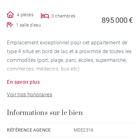
4 pièces
3 chambres
895 000 €
1 salle d'eau
Emplacement exceptionnel pour cet appartement de
type 4 situé en bord de lac et à proximité de toutes les
commodités (port, plage, parc, écoles, supermarché,
commerces, médecins, bus etc)
En savoir plus
L'appartement comprend un élégant séjour de 55 m²
Voir nos honoraires
avec vue lac panoramique, une cuisine qualitative
entièrement équipée, trois chambres dont une suite
Informations sur le bien
parentale avec dressing et salle d'eau, une terrasse et
trois balcons.
RÉFÉRENCE AGENCE
MDE2316
Un garage double et une grande cave complètent le