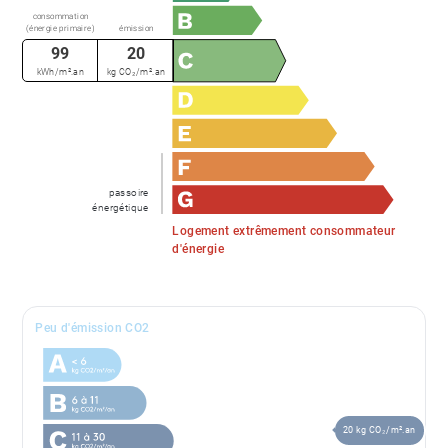
consommation
(énergie primaire)
émission
99
20
kWh/m².an
kg CO₂/m².an
passoire
énergétique
Logement extrêmement consommateur
d'énergie
Peu d'émission CO2
20 kg CO₂/m².an