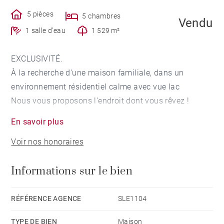
5 pièces
5 chambres
Vendu
1 salle d'eau
1 529 m²
EXCLUSIVITÉ.
À la recherche d'une maison familiale, dans un
environnement résidentiel calme avec vue lac
Nous vous proposons l'endroit dont vous rêvez !
En savoir plus
Édifiée sur un terrain arboré de 1529 m², cette maison
Voir nos honoraires
de 162,65 m² habitables (269,80 m² au total) -
rénovée et parfaitement entretenue au cours des
Informations sur le bien
années - vous offrira tout l'espace et les
fonctionnalités que vous attendez.
RÉFÉRENCE AGENCE
SLE1104
Le niveau principal offre une vaste entrée qui dessert
TYPE DE BIEN
Maison