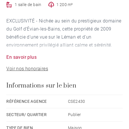
1 salle de bain
1 200 m²
EXCLUSIVITÉ - Nichée au sein du prestigieux domaine
du Golf d'Évian-les-Bains, cette propriété de 2009
bénéficie d'une vue sur le Léman et d'un
environnement privilégié alliant calme et sérénité.
En savoir plus
Le rez-de-chaussée dispose d'une entrée, d'une
Voir nos honoraires
lingerie, de deux chambres en suite et d'un bureau.
Informations sur le bien
Le rez-de-jardin accueille une généreuse pièce de
réception de 75 m² (cuisine, séjour, salon ) ouvrant sur
l'extérieur, ainsi qu'une chambre en suite avec
RÉFÉRENCE AGENCE
CSE2430
dressing.
SECTEUR/ QUARTIER
Publier
À l'étage, un salon supplémentaire offre la possibilité
TYPE DE BIEN
Maison