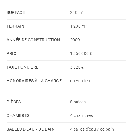
d'être réaménagé en chambre selon les besoins.
SURFACE
240 m²
Le jardin constitue un véritable écrin de verdure et
TERRAIN
1 200 m²
séduit par la qualité de ses aménagements paysagers
tout en bénéficiant d'une totale intimité.
ANNÉE DE CONSTRUCTION
2009
PRIX
1 350 000 €
Une grande cave et un garage double viennent
parfaire ce bien.
TAXE FONCIÈRE
3 320 €
HONORAIRES À LA CHARGE
du vendeur
PIÈCES
8 pièces
CHAMBRES
4 chambres
SALLES D'EAU / DE BAIN
4 salles d'eau / de bain