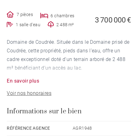
7 pièces
6 chambres
3 700 000 €
1 salle d'eau
2 488 m²
Domaine de Coudrée. Située dans le Domaine prisé de
Coudrée, cette propriété, pieds dans l’eau, offre un
cadre exceptionnel doté d'un terrain arboré de 2 488
m² bénéficiant d'un accès au lac.
En savoir plus
La villa de plus de 180 m² est entièrement tournée
Voir nos honoraires
vers le Léman et offre 6 chambres.
Informations sur le bien
Un permis de construire accepté permet la réalisation
d'une villa contemporaine de 250 m² laissant ainsi
une certaine flexibilité dans le projet envisagé.
RÉFÉRENCE AGENCE
AGR1948