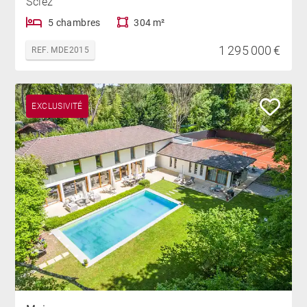
Sciez
5 chambres
304 m²
1 295 000 €
REF. MDE2015
EXCLUSIVITÉ