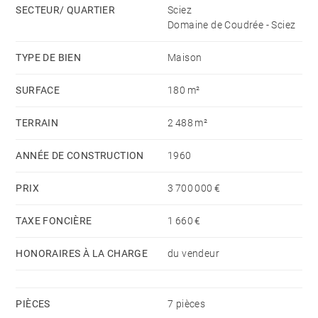
SECTEUR/ QUARTIER
Sciez
Un double garage, un vaste abri de jardin et un ponton
Domaine de Coudrée - Sciez
sur le Léman complètent ce bien.
TYPE DE BIEN
Maison
Logement à consommation énergétique excessive.
SURFACE
180 m²
TERRAIN
2 488 m²
ANNÉE DE CONSTRUCTION
1960
PRIX
3 700 000 €
TAXE FONCIÈRE
1 660 €
HONORAIRES À LA CHARGE
du vendeur
PIÈCES
7 pièces