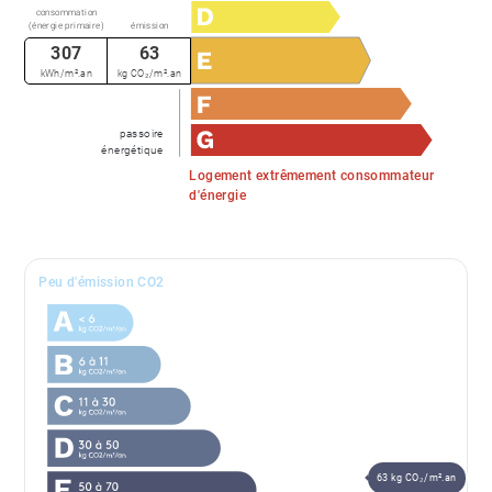
consommation
(énergie primaire)
émission
307
63
kWh/m².an
kg CO₂/m².an
passoire
énergétique
Logement extrêmement consommateur
d'énergie
Peu d'émission CO2
63 kg CO₂/m².an