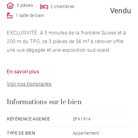
3 pièces
2 chambres
Vendu
1 salle de bain
EXCLUSIVITÉ. À 5 minutes de la frontière Suisse et à
200 m du TPG, ce 3 pièces de 56 m² à rénover offre
une vue dégagée et une exposition sud ouest.
Edifié dans un environnement apaisant, cet
En savoir plus
appartement bénéficie de deux chambres, d'un salon,
Voir nos honoraires
avec grand balcon ouvrant sur la campagne et les
montagnes, d'une kitchenette et d'une salle de bains.
Informations sur le bien
Il propose également divers espaces de rangements.
RÉFÉRENCE AGENCE
SFA1914
Une place de stationnement au sous-sol de la
TYPE DE BIEN
Appartement
résidence sécurisée vient compléter ce bien.