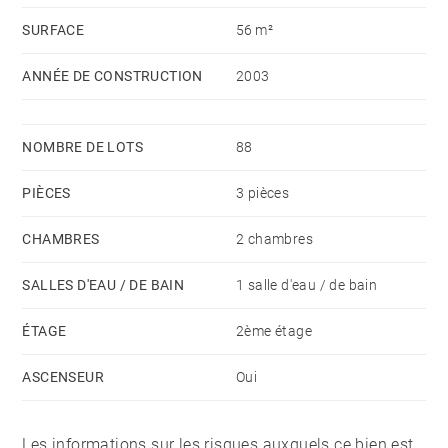
Nombreuses places visiteurs en extérieur.
SURFACE
56 m²
ANNÉE DE CONSTRUCTION
2003
NOMBRE DE LOTS
88
PIÈCES
3 pièces
CHAMBRES
2 chambres
SALLES D'EAU / DE BAIN
1 salle d'eau / de bain
ÉTAGE
2ème étage
ASCENSEUR
Oui
Les informations sur les risques auxquels ce bien est