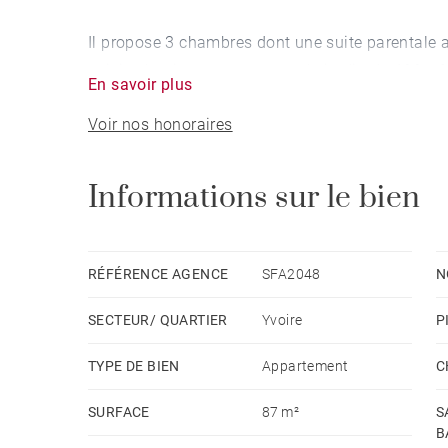
Il propose 3 chambres dont une suite parentale av
cuisine lumineux ouvrant sur le jardin de 466 m² 
En savoir plus
Voir nos honoraires
Le prix comprend une cave et un garage fermé. Po
Parking visiteurs en extérieur.
Informations sur le bien
Photos non contractuelles
RÉFÉRENCE AGENCE
SFA2048
N
SECTEUR/ QUARTIER
Yvoire
P
TYPE DE BIEN
Appartement
C
SURFACE
87 m²
S
B