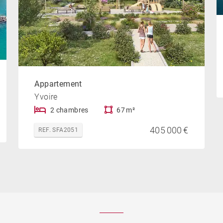
Appartement
Yvoire
2 chambres
67 m²
405 000 €
REF. SFA2051