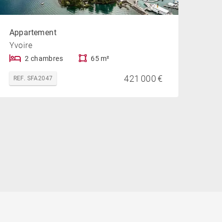
Appartement
Yvoire
2 chambres
65 m²
421 000 €
REF. SFA2047