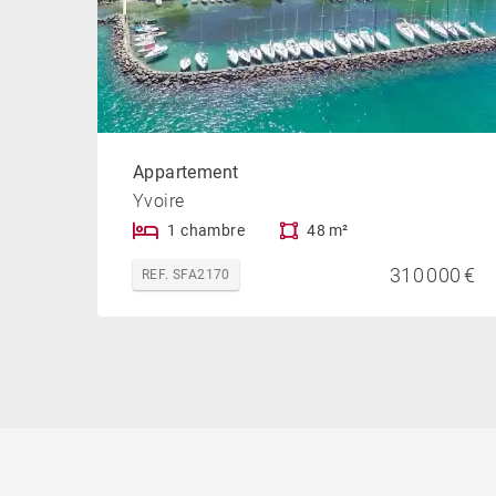
Appartement
Yvoire
1 chambre
48 m²
310 000 €
REF. SFA2170