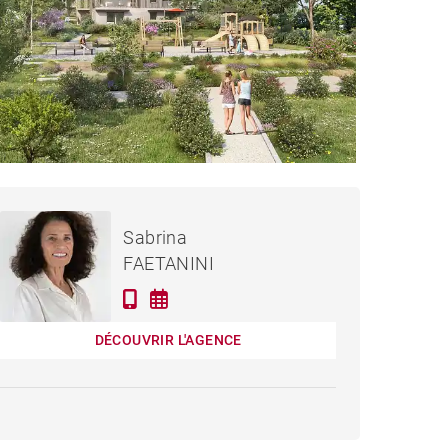
568 000 €
APPARTEMENT YVOIRE -
Sabrina
87 M²
FAETANINI
DÉCOUVRIR L'AGENCE