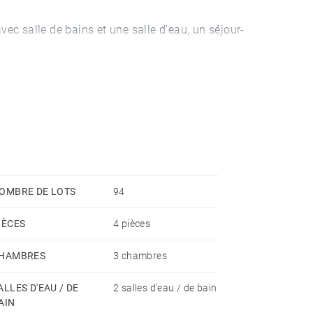
ec salle de bains et une salle d'eau, un séjour-
orienté sud est, face à un bois.
ssibilité d'acquérir un garage en sus.
OMBRE DE LOTS
94
IÈCES
4 pièces
HAMBRES
3 chambres
ALLES D'EAU / DE
2 salles d'eau / de bain
AIN