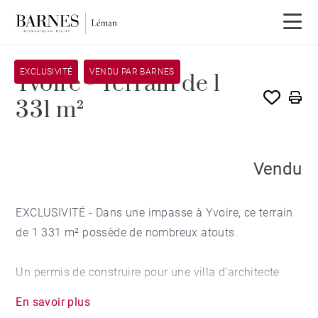
EXCLUSIVITÉ
VENDU PAR BARNES
Yvoire - Terrain de 1
331 m²
Vendu
EXCLUSIVITÉ - Dans une impasse à Yvoire, ce terrain
de 1 331 m² possède de nombreux atouts.
Un permis de construire pour une villa d'architecte
d'environ 230 m² de surface habitable. Ce dernier a
En savoir plus
été purgé de tout recours; une piscine et un garage ont