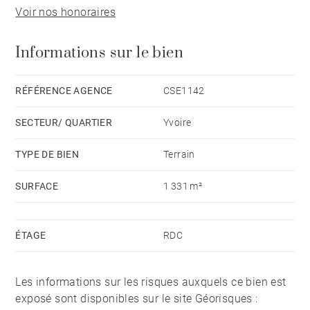
Voir nos honoraires
été également acceptés.
Informations sur le bien
Viabilisé en bordure de terrain.
Rare à la vente.
RÉFÉRENCE AGENCE
CSE1142
SECTEUR/ QUARTIER
Yvoire
TYPE DE BIEN
Terrain
SURFACE
1 331 m²
ÉTAGE
RDC
Les informations sur les risques auxquels ce bien est
exposé sont disponibles sur le site Géorisques :