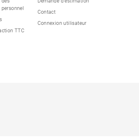
n des
Demande d'estimation
 personnel
Contact
s
Connexion utilisateur
action TTC