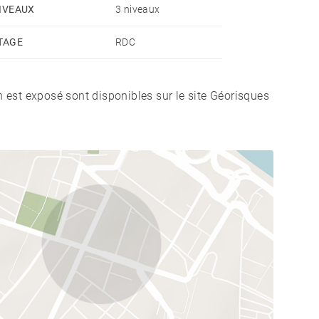
eau aménagé en chambre et une salle de bains
IVEAUX
3 niveaux
TAGE
RDC
ne avec balcon et vue panoramique sur la station,
ns.
n est exposé sont disponibles sur le site Géorisques
t exposé SUD, doté d'un séjour avec kitchenette et
e buanderie. À l'extérieur on retrouve une cour
, du calme et du soleil, ce chalet de qualité est fait