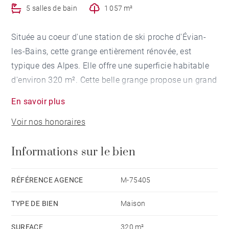
5 salles de bain
1 057 m²
Située au coeur d'une station de ski proche d'Évian-
les-Bains, cette grange entièrement rénovée, est
typique des Alpes. Elle offre une superficie habitable
d'environ 320 m². Cette belle grange propose un grand
séjour avec cuisine ouverte et une cheminée, ouvrant
En savoir plus
sur le jardin et les terrasses. Une grande pièce en
Voir nos honoraires
mezzanine, un bureau, une buanderie et un local
technique complètent ce bien. Le système de
Informations sur le bien
chauffage est particulièrement économique car il
utilise des granulés de bois comme alimentation. La
partie nuit offre 6 chambres et 5 salles d'eau. Un abri
RÉFÉRENCE AGENCE
M-75405
pour 2 voitures et plusieurs places de parking sont un
TYPE DE BIEN
Maison
atout supplémentaire. Actuellement exploitée en gîte
rural.
SURFACE
320 m²