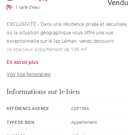
Vendu
1 salle d'eau
EXCLUSIVITÉ - Dans une résidence prisée et sécurisée,
où la situation géographique vous offre une vue
exceptionnelle sur le lac Léman; venez découvrir
ce spacieux appartement de 106 m².
En savoir plus
L'appartement bénéficie d'une agréable luminosité sur
Voir nos honoraires
l'ensemble des pièces. Il propose un hall d'entrée, un
cellier-buanderie, une cuisine ouverte sur la pièce de
Informations sur le bien
vie agrémentée d'une terrasse.
La partie nuit totalise 2 chambres, dont une avec un
RÉFÉRENCE AGENCE
CSE1384
balcon.
TYPE DE BIEN
Appartement
La sélection des matériaux de qualité, l'agencement