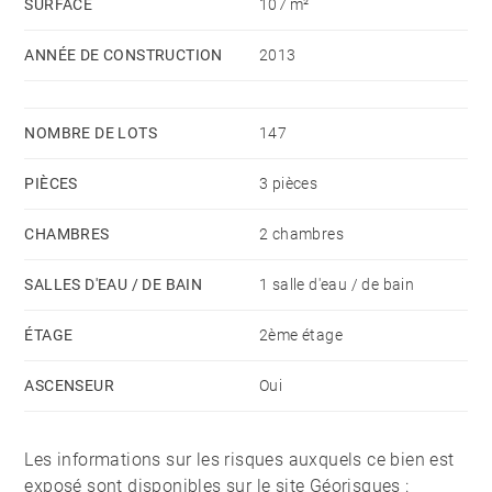
SURFACE
107 m²
bien pensé et ses grandes baies vitrées sont des
ANNÉE DE CONSTRUCTION
2013
atouts majeurs pour votre futur lieu de vie.
Un garage double, deux places de parking et une cave
NOMBRE DE LOTS
147
viennent compléter ce bien.
PIÈCES
3 pièces
CHAMBRES
2 chambres
SALLES D'EAU / DE BAIN
1 salle d'eau / de bain
ÉTAGE
2ème étage
ASCENSEUR
Oui
Les informations sur les risques auxquels ce bien est
exposé sont disponibles sur le site Géorisques :