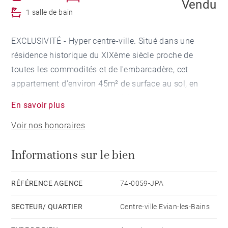
Vendu
1 salle de bain
EXCLUSIVITÉ - Hyper centre-ville. Situé dans une
résidence historique du XIXème siècle proche de
toutes les commodités et de l'embarcadère, cet
appartement d'environ 45m² de surface au sol, en
attique avec ascenseur bénéficie d'une très belle vue
En savoir plus
lac et dispose de 34,18 m² de surfaces habitables.
Voir nos honoraires
Il se compose d'une pièce de vie lumineuse avec une
très belle cuisine sur-mesure qui allie matériaux de
Informations sur le bien
qualité et fonctionnalité.
La partie nuit propose une chambre vue lac et une
salle de bains attenante.
RÉFÉRENCE AGENCE
74-0059-JPA
Un vestiaire, un espace buanderie et une grande cave
SECTEUR/ QUARTIER
Centre-ville Evian-les-Bains
complète ce bien.
Très belles prestations; vendu avec du mobilier.