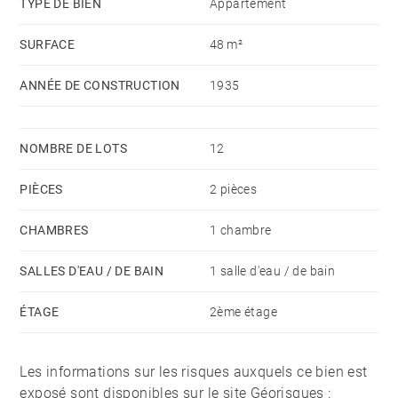
TYPE DE BIEN
Appartement
sud donne sur un jardin. Une grande chambre
SURFACE
48 m²
lumineuse est orientée à l'Est et dispose d'une salle de
bains avec baignoire.
ANNÉE DE CONSTRUCTION
1935
Une cave et un grand garage complètent les atouts de
cet appartement sans travaux, idéal pour placement.
NOMBRE DE LOTS
12
PIÈCES
2 pièces
CHAMBRES
1 chambre
SALLES D'EAU / DE BAIN
1 salle d'eau / de bain
ÉTAGE
2ème étage
Les informations sur les risques auxquels ce bien est
exposé sont disponibles sur le site Géorisques :