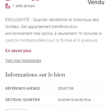
Vendu
1 salle de bain
EXCLUSIVITÉ - Quartier résidentiel et historique des
Grottes. Cet appartement bénéficie d'un
environnement très calme, à seulement 10 minutes à
pied de l'embarcadère pour la Suisse et à quelques
pas du port et des plages.
En savoir plus
Voir nos honoraires
Il dispose de 47,65 m² de surface habitable et de 69
m² de surface utile; il est situé au 2ème et dernier
Informations sur le bien
étage sans ascenseur d'une bâtisse des années 40,
mise en copropriété avec seulement 4 appartements.
RÉFÉRENCE AGENCE
DSM0768
L'appartement est composé d'une entrée, d'un séjour
SECTEUR/ QUARTIER
Grottes-Grande Rive
avec balcon, offrant une très belle vue sur le lac
Léman et Lausanne. Une cuisine équipée orientée au