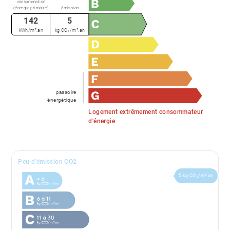
consommation
(énergie primaire)
émission
142
5
kWh/m².an
kg CO₂/m².an
passoire
énergétique
Logement extrêmement consommateur
d'énergie
Peu d'émission CO2
5 kg CO₂/m².an