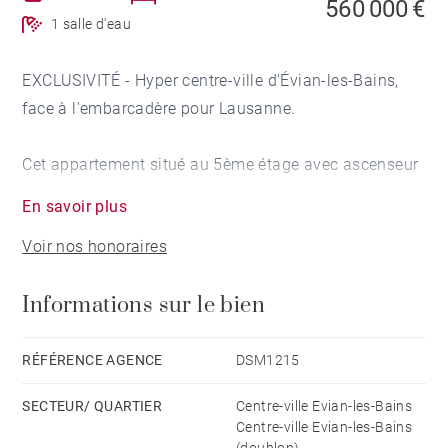
560 000 €
1 salle d'eau
EXCLUSIVITÉ - Hyper centre-ville d'Évian-les-Bains,
face à l'embarcadère pour Lausanne.
Cet appartement situé au 5ème étage avec ascenseur
d'une résidence historique, est composé de 3 pièces.
En savoir plus
Il a été entièrement refait à neuf avec des matériaux
Voir nos honoraires
de grande qualité et présente un bon classement
énergétique compte tenu de ses équipements et de
Informations sur le bien
son isolation.
Depuis la vaste entrée qui dessert avec élégance
RÉFÉRENCE AGENCE
DSM1215
toutes les pièces, on accède à la pièce de vie d'une
SECTEUR/ QUARTIER
Centre-ville Evian-les-Bains
superficie d'environ 28m² avec accès à un large
Centre-ville Evian-les-Bains
balcon de 8,58m² et bénéficiant d'une vue