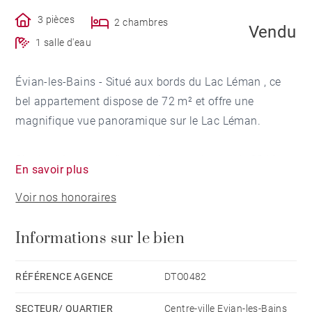
3 pièces
2 chambres
Vendu
1 salle d'eau
Évian-les-Bains - Situé aux bords du Lac Léman , ce
bel appartement dispose de 72 m² et offre une
magnifique vue panoramique sur le Lac Léman.
Situé au 1er étage d'une résidence récente de 2016,
En savoir plus
cet appartement se compose d'une entrée, d'un séjour-
Voir nos honoraires
cuisine ouvert donnant sur une terrasse. La partie nuit
totalise deux chambres et une salle d'eau.
Informations sur le bien
Une buanderie, une cave et un grand garage
complètent ce bien.
RÉFÉRENCE AGENCE
DTO0482
SECTEUR/ QUARTIER
Centre-ville Evian-les-Bains