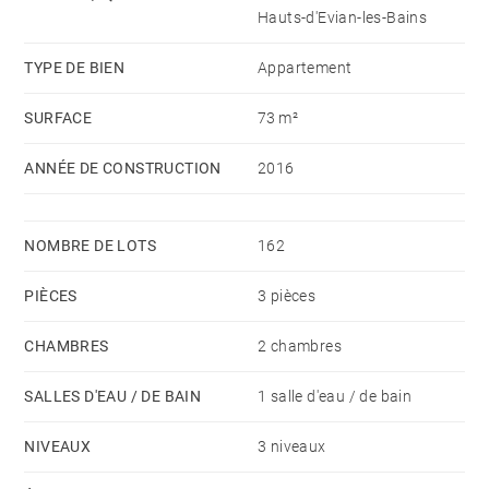
BARNES,
agence immobilière à Léman
vous propose
Hauts-d'Evian-les-Bains
cette maison à Évian-les-Bains. Consultez notre
rubrique :
TYPE DE BIEN
Appartement
SURFACE
73 m²
> Tous nos appartements
ANNÉE DE CONSTRUCTION
2016
NOMBRE DE LOTS
162
PIÈCES
3 pièces
CHAMBRES
2 chambres
SALLES D'EAU / DE BAIN
1 salle d'eau / de bain
NIVEAUX
3 niveaux