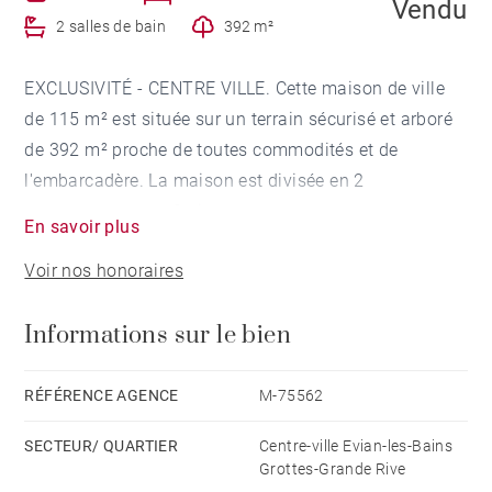
Vendu
2 salles de bain
392 m²
EXCLUSIVITÉ - CENTRE VILLE. Cette maison de ville
de 115 m² est située sur un terrain sécurisé et arboré
de 392 m² proche de toutes commodités et de
l'embarcadère. La maison est divisée en 2
appartements sur 2 niveaux.
En savoir plus
Le rez-de-chaussée se compose d'un appartement
Voir nos honoraires
avec séjour, cuisine ouverte, mezzanine /chambre et
salle de bains.
Informations sur le bien
Le second appartement, au 1er étage, est composé
d'une entrée, d'un séjour, cuisine ouverte, une chambre
et une salle de bains, et une mezzanine.
RÉFÉRENCE AGENCE
M-75562
SECTEUR/ QUARTIER
Centre-ville Evian-les-Bains
Grottes-Grande Rive