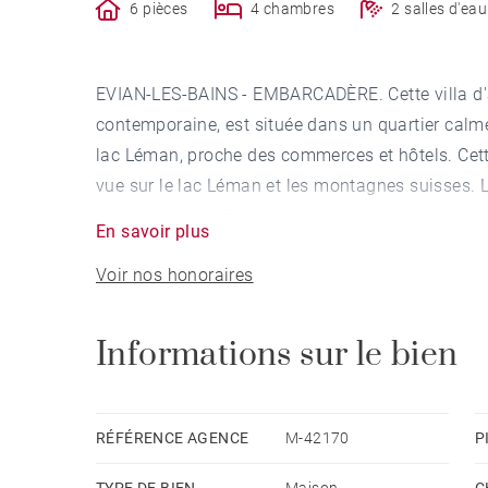
6 pièces
4 chambres
2 salles d'eau
EVIAN-LES-BAINS - EMBARCADÈRE. Cette villa d'a
contemporaine, est située dans un quartier calme
lac Léman, proche des commerces et hôtels. Cett
vue sur le lac Léman et les montagnes suisses. La
de réception de 50 m², une cuisine entièrement é
En savoir plus
et la possibilité d'aménager 2 chambres supplém
Voir nos honoraires
sur la terrasse côté lac. Cette villa est composée
parking, un grand sous-sol et une serre dans un 
propriété.
Informations sur le bien
RÉFÉRENCE AGENCE
M-42170
P
TYPE DE BIEN
Maison
C