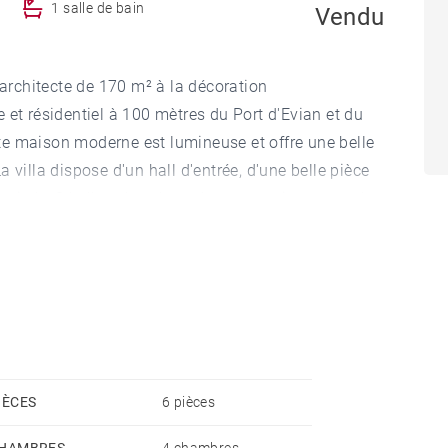
1 salle de bain
Vendu
rchitecte de 170 m² à la décoration
 et résidentiel à 100 mètres du Port d'Evian et du
e maison moderne est lumineuse et offre une belle
 villa dispose d'un hall d'entrée, d'une belle pièce
quipée, 3 belles chambres dont une suite parentale
entaires, ainsi qu'un bureau/bibliothèque ouvert
 au total de 2 salles de bains et 1 salle d'eau. Un
jardin clos et plat complètent cette charmante
IÈCES
6 pièces
HAMBRES
4 chambres