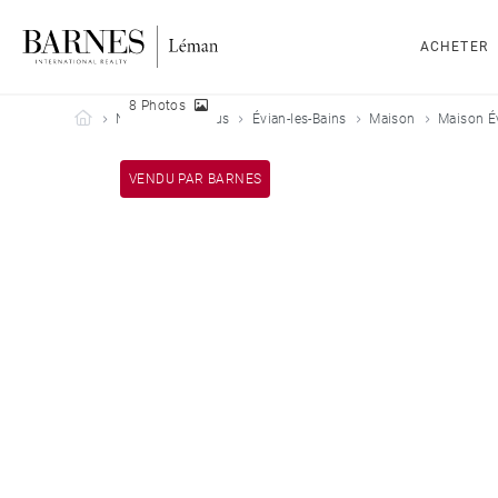
ACHETER
8 Photos
Barnes Leman
Nos biens vendus
Évian-les-Bains
Maison
Maison Év
VENDU PAR BARNES