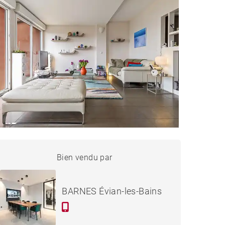
AISON ÉVIAN-LES-BAINS -
Bien vendu par
Vendu
170 M²
BARNES Évian-les-Bains