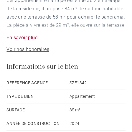
Cet appartement en attique est situé au 2 ème étage
de la résidence; il propose 84 m² de surface habitable
avec une terrasse de 58 m² pour admirer le panorama.
La pièce à vivre est de 29 m², elle ouvre sur la terrasse
panoramique.
En savoir plus
La partie nuit totalise 3 chambres, un dressing, une
Voir nos honoraires
salle de bains et une salle d'eau.
Informations sur le bien
Livraison fin du 3ème trimestre 2024.
RÉFÉRENCE AGENCE
SZE1342
TYPE DE BIEN
Appartement
SURFACE
85 m²
ANNÉE DE CONSTRUCTION
2024