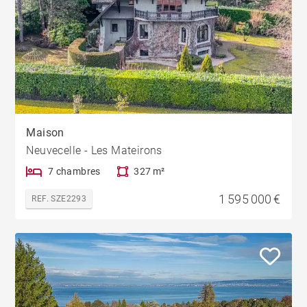
Maison
Neuvecelle - Les Mateirons
7 chambres
327 m²
1 595 000 €
REF. SZE2293