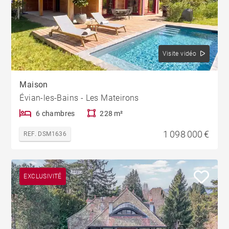
Visite vidéo
Maison
Évian-les-Bains - Les Mateirons
6 chambres
228 m²
1 098 000 €
REF. DSM1636
EXCLUSIVITÉ