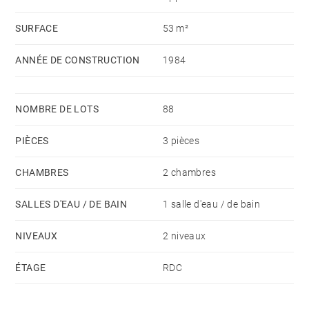
2 places de stationnement complètent ce bien. La
résidence dispose également d'une belle piscine.
SURFACE
53 m²
ANNÉE DE CONSTRUCTION
1984
BARNES,
agence immobilière à Léman
vous propose
cette maison à Neuvecelle. Consultez notre rubrique :
NOMBRE DE LOTS
88
> Toutes nos maisons
PIÈCES
3 pièces
CHAMBRES
2 chambres
SALLES D'EAU / DE BAIN
1 salle d'eau / de bain
NIVEAUX
2 niveaux
ÉTAGE
RDC