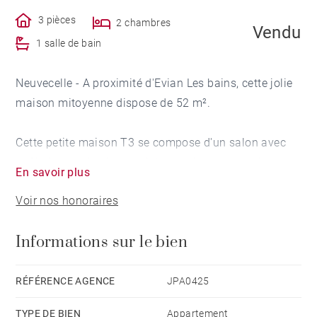
3 pièces
2 chambres
Vendu
1 salle de bain
Neuvecelle - A proximité d'Evian Les bains, cette jolie
maison mitoyenne dispose de 52 m².
Cette petite maison T3 se compose d'un salon avec
poêle à granule, d'une cuisine équipée avec coin repas
En savoir plus
et d'une salle de bains. A l'étage se trouvent 2
Voir nos honoraires
chambres dont une avec vue sur le lac.
Informations sur le bien
La maison est entourée de terrasses agrémentées par
un potager, un barbecue, une remise-garage à moto et
un espace salon d'été.
RÉFÉRENCE AGENCE
JPA0425
TYPE DE BIEN
Appartement