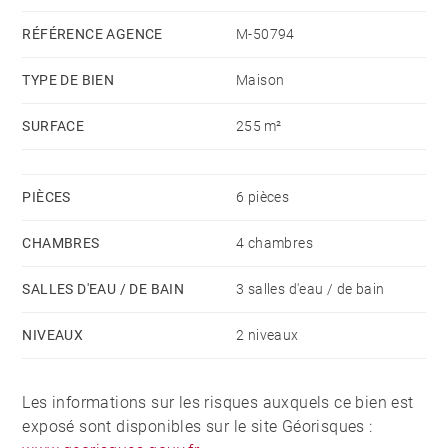
chambres ouvertes sur terrasse et une suite avec salle
d'eau. La propriété comprend aussi un terrain clos de
RÉFÉRENCE AGENCE
M-50794
1 198 m². Un espace spa, un carnotzet extérieur, une
TYPE DE BIEN
Maison
buanderie, une cave et un atelier complètent cette
offre.
SURFACE
255 m²
PIÈCES
6 pièces
CHAMBRES
4 chambres
SALLES D'EAU / DE BAIN
3 salles d'eau / de bain
NIVEAUX
2 niveaux
Les informations sur les risques auxquels ce bien est
exposé sont disponibles sur le site Géorisques :