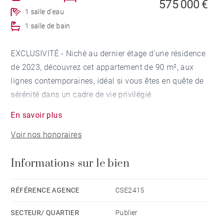
575 000 €
1 salle d'eau
1 salle de bain
EXCLUSIVITÉ - Niché au dernier étage d'une résidence
de 2023, découvrez cet appartement de 90 m², aux
lignes contemporaines, idéal si vous êtes en quête de
sérénité dans un cadre de vie privilégié.
En savoir plus
Dès l'entrée, les volumes et la lumière naturelle vous
Voir nos honoraires
envoutent immédiatement.
Les grandes baies vitrées et la terrasse, vous invitent
Informations sur le bien
à profiter de la vue dégagée sur le lac.
L'espace nuit est réparti en deux espaces distincts afin
RÉFÉRENCE AGENCE
CSE2415
de préserver confort et intimité.
SECTEUR/ QUARTIER
Publier
D'un côté, une suite parentale avec sa salle d'eau