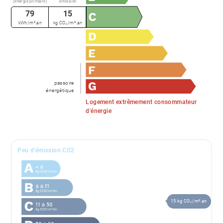
(énergie primaire)
émission
79
15
kWh/m².an
kg CO₂/m².an
passoire
énergétique
Logement extrêmement consommateur
d'énergie
Peu d'émission CO2
15 kg CO₂/m².an