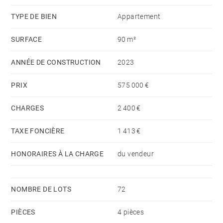
privative, de l'autre, deux chambres accompagnées
TYPE DE BIEN
Appartement
d'une salle de bains.
SURFACE
90 m²
Deux garages viennent compléter ce bien.
ANNÉE DE CONSTRUCTION
2023
PRIX
575 000 €
CHARGES
2 400 €
TAXE FONCIÈRE
1 413 €
HONORAIRES À LA CHARGE
du vendeur
NOMBRE DE LOTS
72
PIÈCES
4 pièces