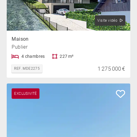
Visite vidéo
Maison
Publier
4 chambres
227 m²
1 275 000 €
REF. MDE2275
EXCLUSIVITÉ