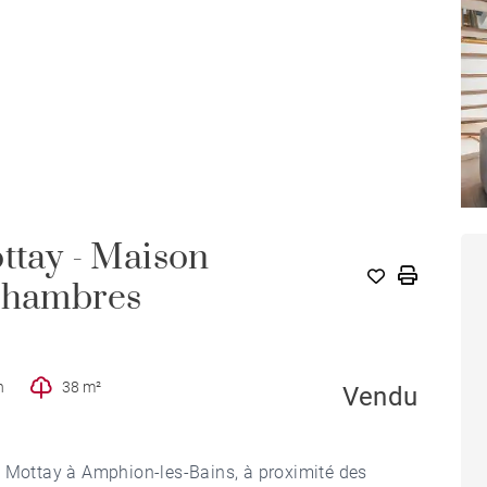
ttay - Maison
 chambres
n
38 m²
Vendu
u Mottay à Amphion-les-Bains, à proximité des