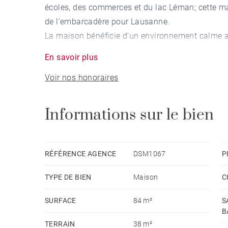
écoles, des commerces et du lac Léman; cette m
de l'embarcadère pour Lausanne.
La maison bénéficie d'un environnement calme a
d'habitations.
En savoir plus
Répartie sur 2 niveaux, vous trouverez au rez-de
Voir nos honoraires
jardin-terrasse. La cuisine équipée est semi-ouver
privée. À ce même niveau vous accèderez au gara
À l'étage, la partie nuit totalise 3 chambres av
Informations sur le bien
lever du soleil de la dent d'Oche. Une salle de ba
aménagements de cette maison familiale d'envir
RÉFÉRENCE AGENCE
DSM1067
P
TYPE DE BIEN
Maison
C
SURFACE
84 m²
S
B
TERRAIN
38 m²