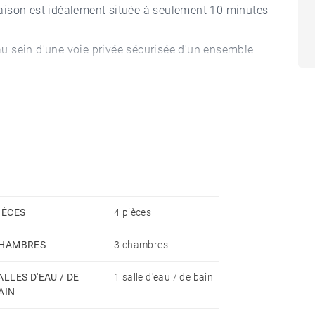
aison est idéalement située à seulement 10 minutes
u sein d'une voie privée sécurisée d'un ensemble
-chaussée, l'entrée, le séjour donnant accès au
te et permet l'accès à une autre terrasse côté ruelle
ge et à la buanderie.
ec des rangements, dont une chambre avec vue sur le
ins et une salle d'eau complètent les
on 84 m² sans travaux à prévoir.
IÈCES
4 pièces
HAMBRES
3 chambres
ALLES D'EAU / DE
1 salle d'eau / de bain
AIN