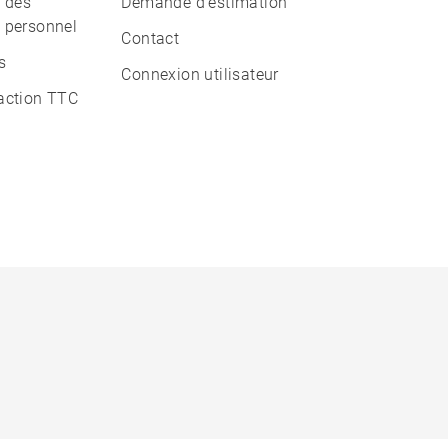
n des
Demande d'estimation
 personnel
Contact
s
Connexion utilisateur
action TTC