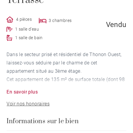
Terrasse
4 pièces
3 chambres
Vendu
1 salle d'eau
1 salle de bain
Dans le secteur prisé et résidentiel de Thonon Ouest,
laissez-vous séduire par le charme de cet
appartement situé au 3ème étage.
Cet appartement de 135 m² de surface totale (dont 98
m² en loi carrez) propose un vaste séjour cathédrale,
En savoir plus
offrant une belle hauteur sous plafond.
Voir nos honoraires
Vous apprécierez la pièce de vie semi-ouverte sur la
cuisine "Morel" et ses équipements de standing "De
Informations sur le bien
Dietrich". Le niveau principal propose également une
chambre et une salle de bains de plain-pieds.