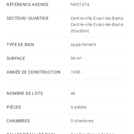
À l'étage, la partie nuit totalise deux chambres dont
RÉFÉRENCE AGENCE
NRO1074
une suite parentale avec sa salle d'eau.
SECTEUR/ QUARTIER
Centre-ville Evian-les-Bains
Une terrasse et un balcon avec exposition sud,
Centre-ville Evian-les-Bains
sud/est, vous permettront de profiter de moments
(doublon)
conviviaux.
TYPE DE BIEN
Appartement
Une grande cave ainsi qu'un garage fermé complètent
ce bien.
SURFACE
99 m²
ANNÉE DE CONSTRUCTION
1990
NOMBRE DE LOTS
46
PIÈCES
4 pièces
CHAMBRES
3 chambres