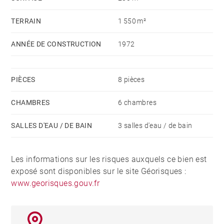
vie, une cuisine ouverte, un dégagement menant aux 2
TERRAIN
1 550 m²
chambres et une salle de douches.
ANNÉE DE CONSTRUCTION
1972
Le sous-sol réunit un garage, un atelier, une cave ainsi
qu'une cave à vins et une chambre froide. Un
terrain
de 1403 m²
complète ce bien.
PIÈCES
8 pièces
CHAMBRES
6 chambres
Vous souhaitez
acheter une maison à proximité de
Genève
, nous vous accompagnons dans vos
SALLES D'EAU / DE BAIN
3 salles d'eau / de bain
recherches. Consultez nos différentes rubriques :
Les informations sur les risques auxquels ce bien est
exposé sont disponibles sur le site Géorisques :
Acheter une maison à Evian-les-Bains
www.georisques.gouv.fr
Acheter une maison à Thonon-les-Bains