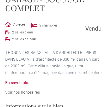
GARAGE - SOUS SOL
COMPLET
7 pièces
5 chambres
Vendu
2 salles d'eau
2 salles de bain
THONON-LES-BAINS - VILLA D'ARCHITECTE - PIEDS
DANS L'EAU Villa d'architecte de 330 m² dans un parc
de 2000 m². Cette villa au style unique, ultra-
contemporain a été imaginée dans une ne architecture
hors du commun. La propriété dispose de 5 chambres,
En savoir plus
des pièces de vie aux volumes exceptionnels et aux
Voir nos honoraires
matériaux nobles. Vous bénéficierez d'un accès direct
au lac Léman, un ponton, un garage et un sous-sol
Informations sur le bien
complet.