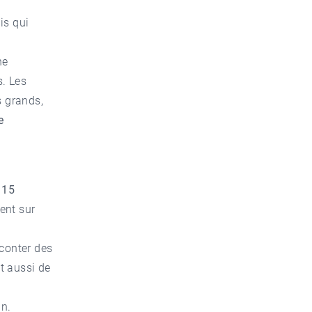
ais qui
he
s. Les
s grands,
e
u
15
ent sur
conter des
et aussi de
an
.