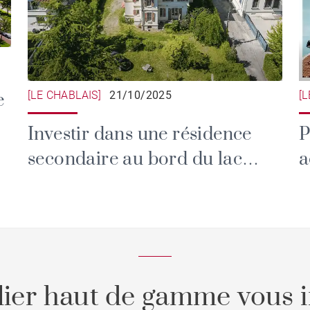
[LE CHABLAIS]
21/10/2025
[
e
Investir dans une résidence
P
secondaire au bord du lac
a
Léman : un placement
i
patrimonial et émotionnel
ier haut de gamme vous i