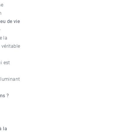
se
n
ieu de vie
e
e la
véritable
ui est
illuminant
ins ?
̀ la