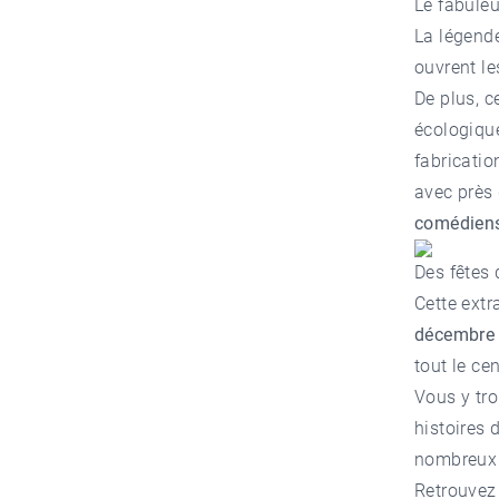
Le fabuleu
La légende
ouvrent les
De plus, ce
écologiqu
fabrication
avec près
comédien
Des fêtes
Cette extr
décembre
tout le cen
Vous y tro
histoires 
nombreux 
Retrouvez 