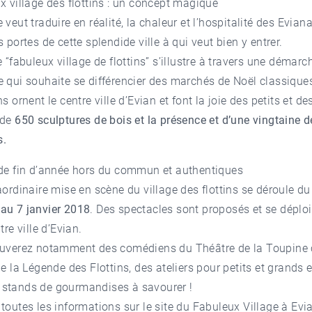
x village des flottins : un concept magique
 veut traduire en réalité, la chaleur et l’hospitalité des Evian
 portes de cette splendide ville à qui veut bien y entrer.
 “fabuleux village de flottins” s’illustre à travers une démarc
e qui souhaite se différencier des marchés de Noël classique
s ornent le centre ville d’Evian et font la joie des petits et de
 de
650 sculptures de bois et la présence et d’une vingtaine d
s.
 de fin d’année hors du commun et authentiques
aordinaire mise en scène du village des flottins se déroule d
 au 7 janvier 2018
. Des spectacles sont proposés et se déploi
tre ville d’Evian.
uverez notamment des comédiens du Théâtre de la Toupine 
de la Légende des Flottins, des ateliers pour petits et grands 
stands de gourmandises à savourer !
toutes les informations sur le site d
u
Fabuleux Village à Evi