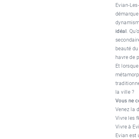
Evian-Les-
démarque 
dynamisme 
idéal
. Qu’
secondaire
beauté du
havre de p
Et lorsque 
métamorph
traditionn
la ville ?
Vous ne co
Venez la de
Vivre les 
Vivre à Ev
Evian est 