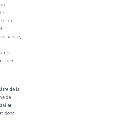
mun.
tte
e d’un
et
ais suisse,
urants
es, des
̂tre de la
hé de
ial et
est donc
.