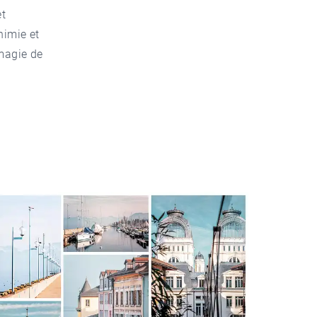
et
chimie et
magie de