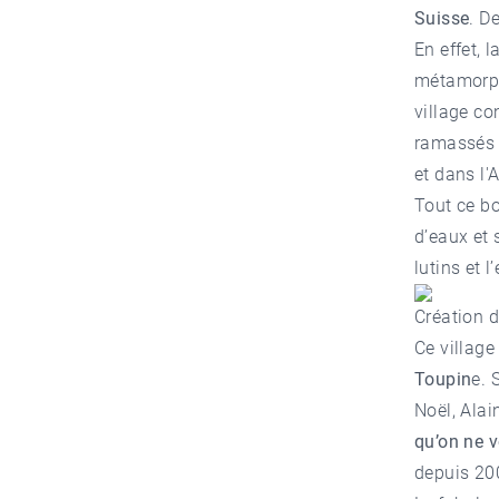
Suisse
. D
En effet, 
métamorph
village co
ramassés 
et dans l'A
Tout ce bo
d’eaux et 
lutins et 
Création 
Ce village 
Toupin
e. 
Noël, Alai
qu’on ne vo
depuis 200