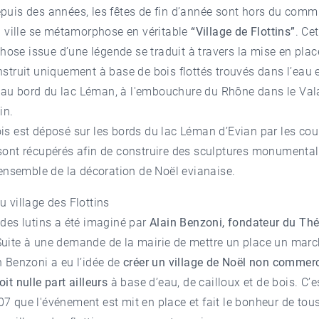
epuis des années, les fêtes de fin d’année sont hors du com
la ville se métamorphose en véritable
“Village de Flottins”
. Ce
ose issue d’une légende se traduit à travers la mise en plac
nstruit uniquement à base de bois flottés trouvés dans l’eau 
au bord du lac Léman, à l'embouchure du Rhône dans le Val
in.
is est déposé sur les bords du lac Léman d’Evian par les co
sont récupérés afin de construire des sculptures monumental
l’ensemble de la décoration de Noël evianaise.
du village des Flottins
des lutins a été imaginé par
Alain Benzoni, fondateur du Théa
Suite à une demande de la mairie de mettre un place un marc
n Benzoni a eu l’idée de
créer un village de Noël non commerc
it nulle part ailleurs
à base d’eau, de cailloux et de bois. C’
7 que l'événement est mit en place et fait le bonheur de tous