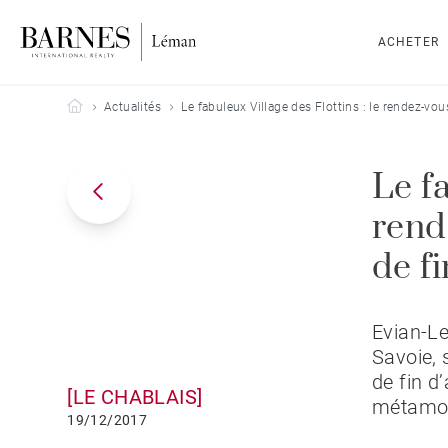
ACHETER
Barnes Leman
Actualités
​Le fabuleux Village des Flottins : le rendez-vo
​Le f
rend
de fi
Evian-Le
Savoie, 
de fin d’
[LE CHABLAIS]
métamor
19/12/2017