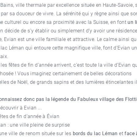
Bains, ville thermale par excellence située en Haute-Savoie, 
par sa douceur de vivre. La sérénité qui y règne ainsi que so
culturel ou encore sa proximité avec la Suisse, en font
un l
on décide de s’y établir ou simplement d’y avoir une résidenc
, Evian est une ville familiale et attractive. Le calme ainsi qu
 lac Léman qui entoure cette magnifique ville, font d’Evian un 
aix.
les fêtes de fin d’année arrivent, c’est toute la ville d’Evian q
osée ! Vous imaginez certainement de belles décorations
elles de Noël, de grands sapins et des lumières étincelantes 
nnaissez donc pas la légende du Fabuleux village des Flott
́couvrir à Evian ...
fêtes de fin d’année à Évian
ian : une ville pleine de surprise
une ville de renom située sur les
bords du lac Léman
et
face a