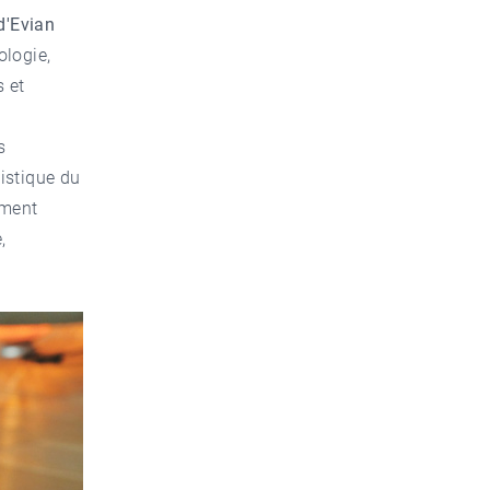
d'Evian
ologie,
s et
s
listique du
ement
,