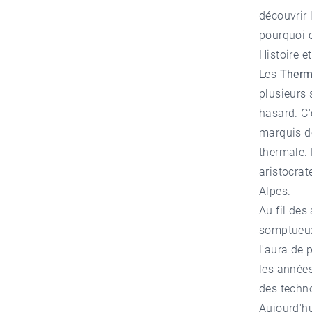
découvrir 
pourquoi c
Histoire e
Les
Therm
plusieurs 
hasard. C'
marquis de
thermale. 
aristocrat
Alpes.
Au fil des
somptueux 
l'aura de 
les années
des techn
Aujourd'hu