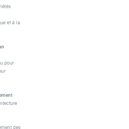
riétés
x
ue et à la
an
çu pour
sur
nement
hitecture
lement des