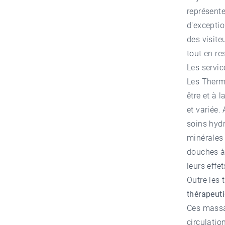
représente
d'exceptio
des visite
tout en re
Les servic
Les
Therm
être et à 
et variée.
soins hydr
minérales
douches à
leurs effet
Outre les 
thérapeuti
Ces massag
circulatio