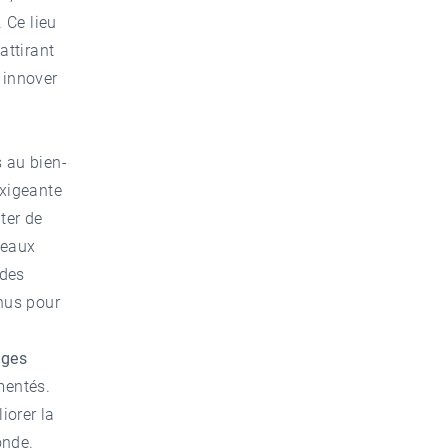
. Ce lieu
attirant
 innover
 au bien-
exigeante
ter de
 eaux
 des
nus pour
ges
mentés.
iorer la
onde.