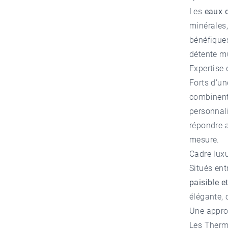
Les
eaux 
minérales
bénéfiques
détente m
Expertise 
Forts d'un
combinent 
personnal
répondre a
mesure.
Cadre lux
Situés ent
paisible et
élégante, 
Une approc
Les Therme