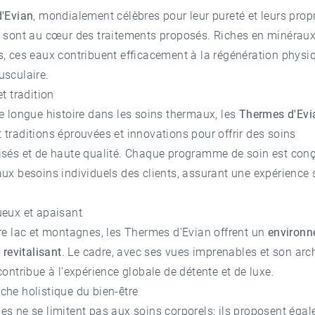
d'Evian
, mondialement célèbres pour leur pureté et leurs prop
, sont au cœur des traitements proposés. Riches en minérau
, ces eaux contribuent efficacement à la régénération physiq
usculaire.
et tradition
e longue histoire dans les soins thermaux, les
Thermes d'Evi
traditions éprouvées et innovations pour offrir des soins
isés et de haute qualité. Chaque programme de soin est con
ux besoins individuels des clients, assurant une expérience 
ueux et apaisant
re lac et montagnes, les Thermes d'Evian offrent un
environ
 revitalisant
. Le cadre, avec ses vues imprenables et son arc
contribue à l'expérience globale de détente et de luxe.
he holistique du bien-être
s ne se limitent pas aux soins corporels; ils proposent éga