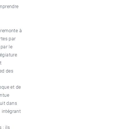
omprendre
i remonte à
rtes par
par le
légiature
t
ied des
oque et de
entue
ruit dans
n intégrant
; ils