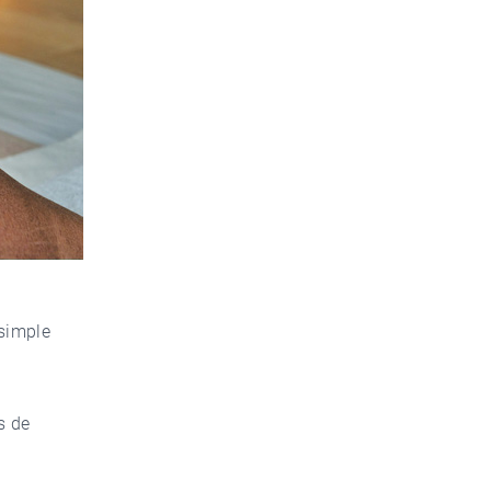
 simple
s de