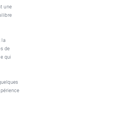
nt une
ilibre
 la
es de
ue qui
 quelques
xpérience