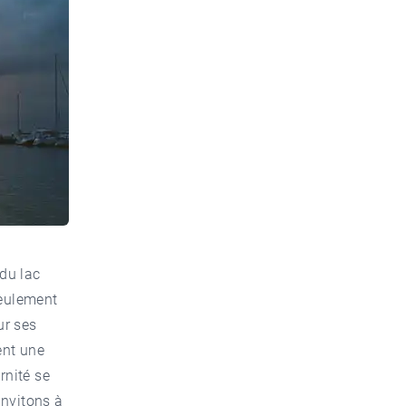
du lac
seulement
ur ses
ent une
rnité se
invitons à