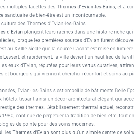
les multiples facettes des
Thermes d'Evian-les-Bains
, et à c
e sanctuaire de bien-être est un incontournable.
t culture des Thermes d'Evian-les-Bains
es d'Evian
plongent leurs racines dans une histoire riche qu
siècles, lorsque les premières sources d'Evian furent découve
est au XVIIIe siècle que la
source Cachat
est mise en lumière 
 Lessert, et rapidement, la ville devient un haut lieu de la vil
Les eaux d'Evian, réputées pour leurs vertus curatives, attiren
es et bourgeois qui viennent chercher réconfort et soins au p
 années, Evian-les-Bains s'est embellie de bâtiments Belle Ép
hôtels, tissant ainsi un décor architectural élégant qui acc
prestige des thermes. L'établissement thermal actuel, reconst
 1980, continue de perpétuer la tradition de bien-être, tout e
ologies de pointe pour des soins modernes.
i, les
Thermes d'Evian
sont plus qu'un simple centre de soins 