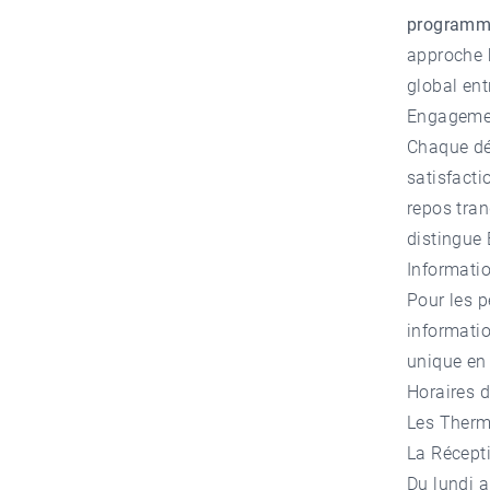
programmes
approche h
global ent
Engagemen
Chaque dé
satisfacti
repos tran
distingue 
Informatio
Pour les 
informatio
unique en
Horaires d
Les Therme
La Récepti
Du lundi 