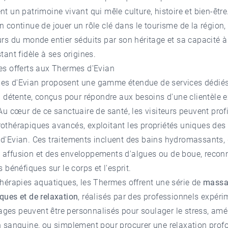
nt un patrimoine vivant qui mêle culture, histoire et bien-être
n continue de jouer un rôle clé dans le tourisme de la région, 
urs du monde entier séduits par son héritage et sa capacité à
stant fidèle à ses origines.
es offerts aux Thermes d'Evian
es d'Evian
proposent une gamme étendue de services dédiés
la détente, conçus pour répondre aux besoins d'une clientèle 
 Au cœur de ce sanctuaire de santé, les visiteurs peuvent profi
othérapiques avancés, exploitant les propriétés uniques des
 d'Evian. Ces traitements incluent des bains hydromassants,
 affusion et des enveloppements d'algues ou de boue, recon
s bénéfiques sur le corps et l'esprit.
thérapies aquatiques, les Thermes offrent une série de
massa
ques et de relaxation
, réalisés par des professionnels expéri
es peuvent être personnalisés pour soulager le stress, amél
n sanguine, ou simplement pour procurer une relaxation prof