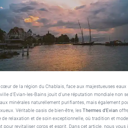
 cœur de la région du Chablais, face aux majestueuses eaux 
ille d'
Evian-les-Bains
jouit d'une réputation mondiale non 
eaux minérales naturellement purifiantes, mais également po
xueux. Véritable oasis de bien-être, les
Thermes d'Evian
offr
 de relaxation et de soin exceptionnelle, où tradition et mode
t pour revitaliser corps et esprit. Dans cet article, nous vous 