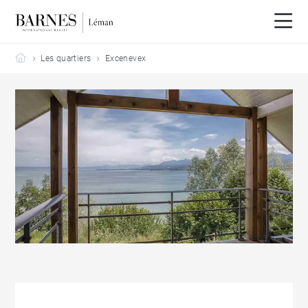
Barnes Leman
Les quartiers
Excenevex