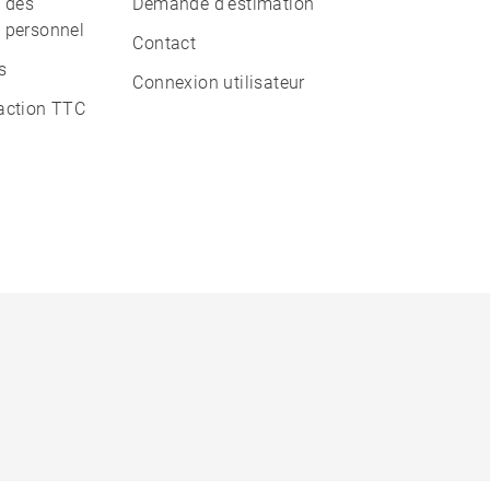
n des
Demande d'estimation
 personnel
Contact
s
Connexion utilisateur
action TTC