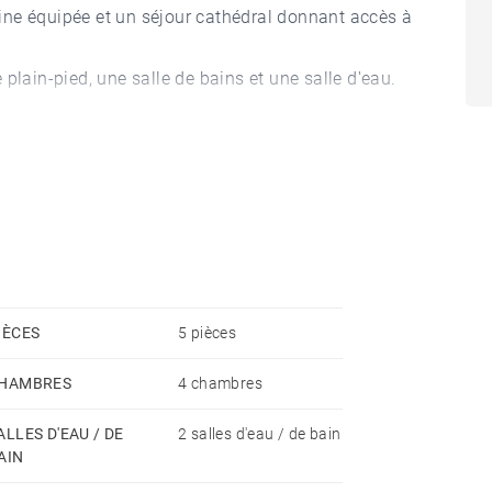
ine équipée et un séjour cathédral donnant accès à
plain-pied, une salle de bains et une salle d'eau.
 porte motorisée ainsi que 3 places de
ous permettra de profiter des atouts de cette
IÈCES
5 pièces
HAMBRES
4 chambres
ALLES D'EAU / DE
2 salles d'eau / de bain
AIN