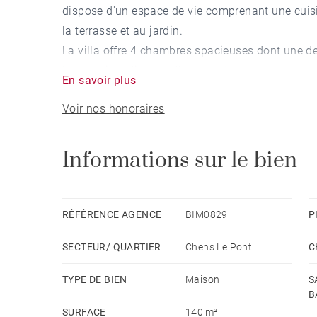
dispose d'un espace de vie comprenant une cuis
la terrasse et au jardin.
La villa offre 4 chambres spacieuses dont une de 
La propriété dispose d'un grand garage avec une
En savoir plus
stationnement.
Voir nos honoraires
Un jardin entièrement clos et arboré de 792 m² v
maison.
Informations sur le bien
RÉFÉRENCE AGENCE
BIM0829
P
SECTEUR/ QUARTIER
Chens Le Pont
C
TYPE DE BIEN
Maison
S
B
SURFACE
140 m²