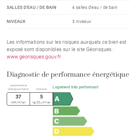
une piscine intérieure chauffée d’environ 48 m², un
SALLES D'EAU / DE BAIN
4 salles d'eau / de bain
sauna, une salle de fitness, ainsi que plusieurs
NIVEAUX
3 niveaux
espaces complémentaires dédiés à différents usages -
hébergement d’invités ou de personnel, espaces de
travail, loisirs.
Les informations sur les risques auxquels ce bien est
exposé sont disponibles sur le site Géorisques :
www.georisques.gouv.fr
Côté stationnement, un garage fermé permet
d’accueillir jusqu’à dix véhicules, complété par de
Diagnostic de performance énergétique
nombreux emplacements extérieurs.
consommation
Logement très performant
(énergie primaire)
émission
Le parc, sobrement structuré, intègre une piscine
37
5
extérieure et révèle un cadre préservé, propice aussi
kWh/m².an
kg CO₂/m².an
bien à une résidence principale qu’à une villégiature
de haut niveau.