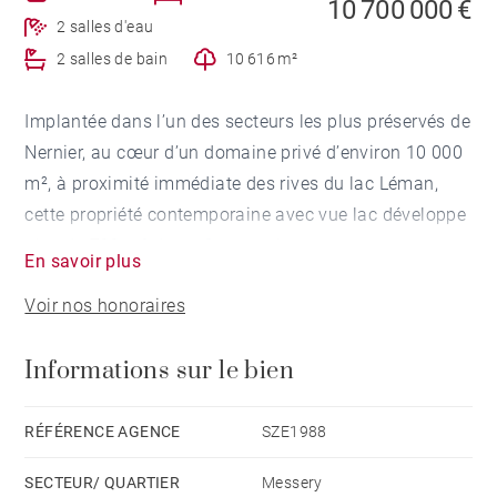
10 700 000 €
2 salles d'eau
2 salles de bain
10 616 m²
Implantée dans l’un des secteurs les plus préservés de
Nernier, au cœur d’un domaine privé d’environ 10 000
m², à proximité immédiate des rives du lac Léman,
cette propriété contemporaine avec vue lac développe
plus de 700 m² de surface totale.
En savoir plus
Voir nos honoraires
Édifiée sur trois niveaux selon les codes d’une
architecture contemporaine maîtrisée, la villa se
Informations sur le bien
distingue par la générosité de ses volumes, la qualité
de ses finitions et une ouverture constante sur les
extérieurs.
RÉFÉRENCE AGENCE
SZE1988
SECTEUR/ QUARTIER
Messery
Au rez-de-chaussée, l’entrée dessert un vaste séjour