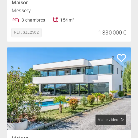
Maison
Messery
3 chambres
154 m²
1 830 000 €
REF. SZE2502
Visite vidéo