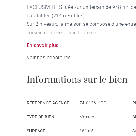
EXCLUSIVITE. Située sur un terrain de 948 m², c
habitables (214 m² utiles).
Sur 2 niveaux, la maison se compose d'une entrée
cuisine équipée et une terrasse.
La partie nuit totalise 4 chambres dont une suite
En savoir plus
une salle de bains et un dressing à l'étage.
Voir nos honoraires
Un sous-sol de 122 m², avec garage pouvant accuei
pièces de rangement et une chaufferie complèten
Informations sur le bien
RÉFÉRENCE AGENCE
74-0136-KGO
P
TYPE DE BIEN
Maison
C
SURFACE
181 m²
S