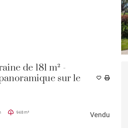
raine de 181 m² -
 panoramique sur le
n
948 m²
Vendu