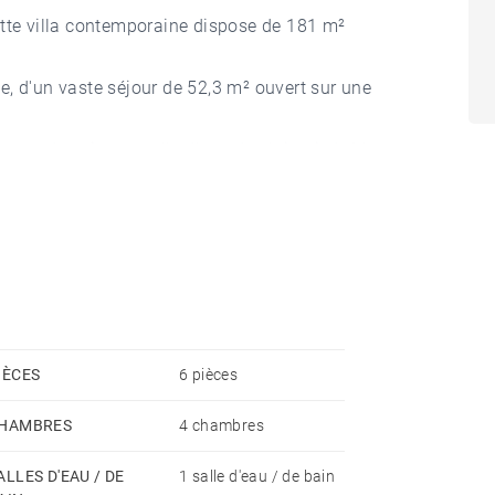
ette villa contemporaine dispose de 181 m²
, d'un vaste séjour de 52,3 m² ouvert sur une
 avec dressing et salle d'eau de plain pied, 1 bureau,
llir 3 véhicules, atelier, une cave, un cellier, deux
t ce bien.
IÈCES
6 pièces
HAMBRES
4 chambres
ALLES D'EAU / DE
1 salle d'eau / de bain