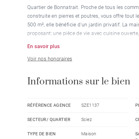
Quartier de Bonnatrait. Proche de tous les comm
construite en pierres et poutres, vous offre tout 
500 m², elle bénéficie d'un jardin privatif. La
proposant: une pièce de vie avec cuisine ouverte
l'appartement du 1er étage, la salle de bains di
En savoir plus
nombreuses places de parking à l'extérieur comp
Voir nos honoraires
Idéal pour investisseurs.
Informations sur le bien
RÉFÉRENCE AGENCE
SZE1137
P
SECTEUR/ QUARTIER
Sciez
C
TYPE DE BIEN
Maison
S