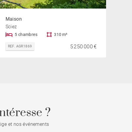
Maison
Sciez
5 chambres
310 m²
5 250 000 €
REF. AGR1869
ntéresse ?
stige et nos événements