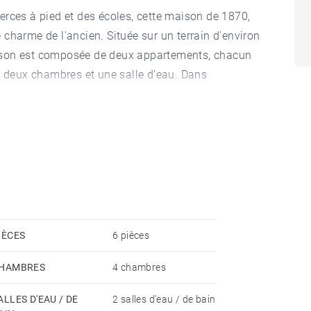
erces à pied et des écoles, cette maison de 1870,
le charme de l'ancien. Située sur un terrain d'environ
 maison est composée de deux appartements, chacun
, deux chambres et une salle d'eau. Dans
spose d'une baignoire. Un sous-sol complet et de
lètent ce bien
IÈCES
6 pièces
HAMBRES
4 chambres
ALLES D'EAU / DE
2 salles d'eau / de bain