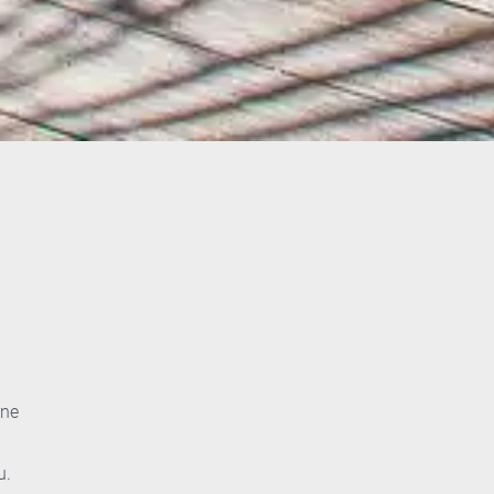
une
u.