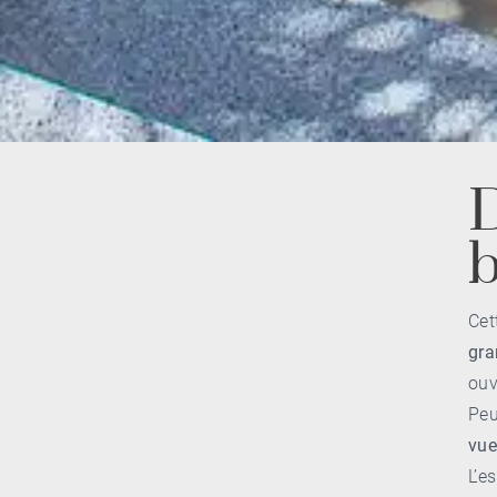
D
b
Cet
gra
ouv
Peu
vue
L’e