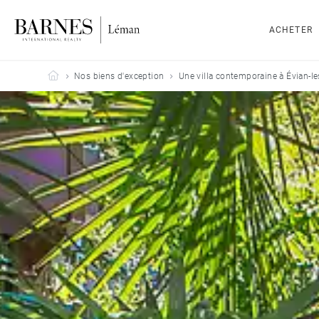
ACHETER
Barnes Leman
Nos biens d'exception
Une villa contemporaine à Évian-le